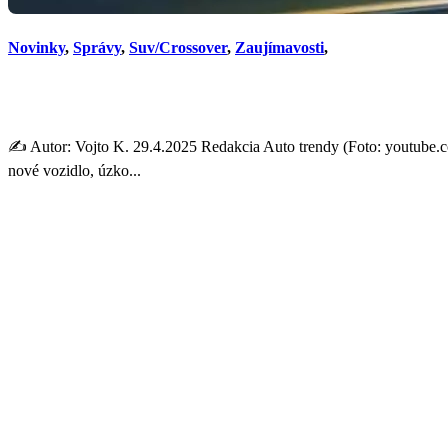
Novinky
,
Správy
,
Suv/Crossover
,
Zaujímavosti
,
SUV s DNA Dacie Bigster, kt
✍️ Autor: Vojto K. 29.4.2025 Redakcia Auto trendy (Foto: youtube.
nové vozidlo, úzko...