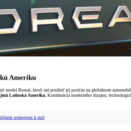
nskú Ameriku
aný model Boreal, ktorý má posilniť jej pozíciu na globálnom automob
ajmä Latinská Amerika.
Kombinácia moderného dizajnu, technologickýc
janie pripojenie k sieti