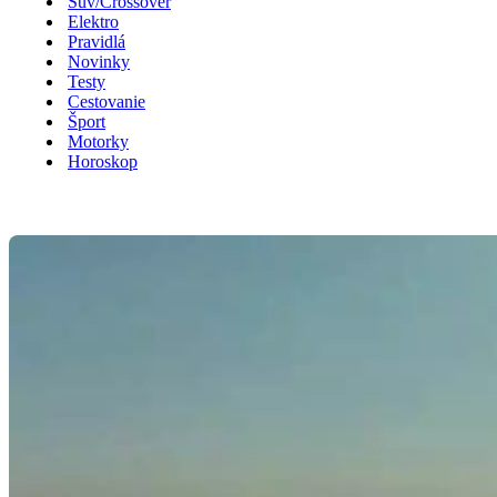
Suv/Crossover
Elektro
Pravidlá
Novinky
Testy
Cestovanie
Šport
Motorky
Horoskop