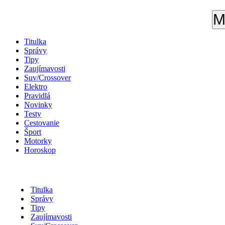
M
Titulka
Správy
Tipy
Zaujímavosti
Suv/Crossover
Elektro
Pravidlá
Novinky
Testy
Cestovanie
Šport
Motorky
Horoskop
Titulka
Správy
Tipy
Zaujímavosti