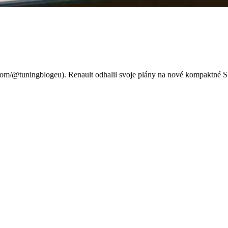
oré sa chystá dobýjať svet!
com/@tuningblogeu). Renault odhalil svoje plány na nové kompaktné S