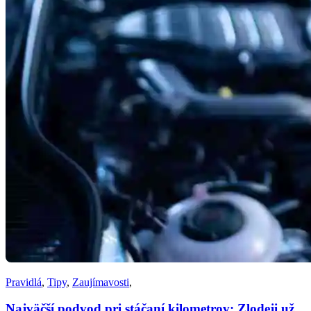
Pravidlá
,
Tipy
,
Zaujímavosti
,
Najväčší podvod pri stáčaní kilometrov: Zlodeji už