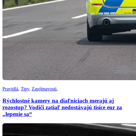
Pravidlá
,
Tipy
,
Zaujímavosti
,
Rýchlostné kamery na diaľniciach merajú aj
rozostup? Vodiči zatiaľ nedostávajú tisíce eur za
„lepenie sa“