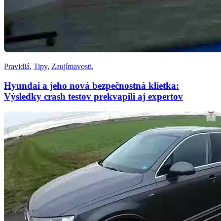
Pravidlá
,
Tipy
,
Zaujímavosti
,
Hyundai a jeho nová bezpečnostná klietka:
Výsledky crash testov prekvapili aj expertov