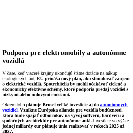
Podpora pre elektromobily a autonómne
vozidlá
V čase, keď viaceré krajiny ukončujú štátne dotácie na nákup
ekologických áut,
EÚ prináša nový plán, ako stimulovať záujem
o elektrické vozidlá. Spotrebitelia by mohli očakávať cielené a
ekonomicky efektívne schémy, ktoré podporia predaj vozidiel s
nízkymi alebo nulovými emisiami.
Okrem toho
plánuje Brusel veľké investície aj do
autonómnych
vozidiel
.
Vznikne Európska aliancia pre vozidlá budúcnosti,
ktorá bude spájať odborníkov na vývoj softvéru, hardvéru a
spoločných architektúr pre autonómne autá.
Investície vo výške
jednej miliardy eur plánuje únia realizovať v rokoch 2025 až
2027.