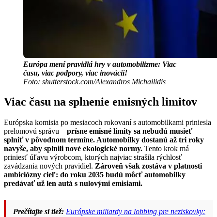
Európa mení pravidlá hry v automobilizme: Viac
času, viac podpory, viac inovácií!
Foto: shutterstock.com/Alexandros Michailidis
Viac času na splnenie emisných limitov
Európska komisia po mesiacoch rokovaní s automobilkami priniesla
prelomovú správu –
prísne emisné limity sa nebudú musieť
splniť v pôvodnom termíne. Automobilky dostanú až tri roky
navyše, aby splnili nové ekologické normy.
Tento krok má
priniesť úľavu výrobcom, ktorých najviac strašila rýchlosť
zavádzania nových pravidiel.
Zároveň však zostáva v platnosti
ambiciózny cieľ: do roku 2035 budú môcť automobilky
predávať už len autá s nulovými emisiami.
Prečítajte si tiež:
Európske miliardy na lobbing pre neziskovky: