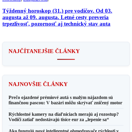
Týždenný horoskop (31.) pre vodičov. Od 03.
augusta až 09. augusta. Letné cesty preveria
trpezlivosť, pozornosť aj technický stav auta
NAJČÍTANEJŠIE ČLÁNKY
NAJNOVŠIE ČLÁNKY
Prečo ojazdené prémiové autá s malým nájazdom sú
finančnou pascou: V bazári môžu skrývať zničený motor
Rýchlostné kamery na diaľniciach merajú aj rozostup?
Vodiči zatiaľ nedostávajú tisíce eur za „lepenie sa“
Ako fungujú nové inteligentné obmedzovače rýchlosti v