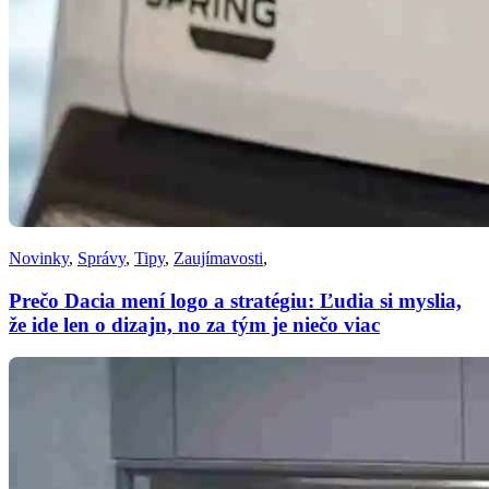
Novinky
,
Správy
,
Tipy
,
Zaujímavosti
,
Prečo Dacia mení logo a stratégiu: Ľudia si myslia,
že ide len o dizajn, no za tým je niečo viac