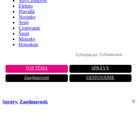
Suv/Crossover
Elektro
Pravidlá
Novinky
Testy
Cestovanie
Šport
Motorky
Horoskop
TOP TÉMA
SPRÁVY
Zaujímavosti
CESTOVANIE
Správy
,
Zaujímavosti
,
0
Európa mení pravidlá hry v
automobilizme: Viac času, viac
podpory, viac inovácií!