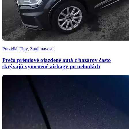
Pravidlá
,
Tipy
,
Zaujímavosti
,
Prečo prémiové ojazdené autá z bazárov často
skrývajú vymenené airbagy po nehodách