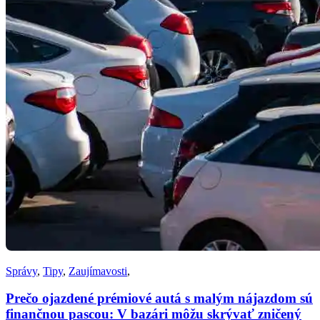
Správy
,
Tipy
,
Zaujímavosti
,
Prečo ojazdené prémiové autá s malým nájazdom sú
finančnou pascou: V bazári môžu skrývať zničený