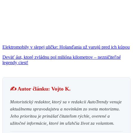
Elektromobily v slepej uličke: Holanďania už varujú pred ich kúpou
Deväť áut, ktoré zvládnu pol milióna kilometrov – nezničiteľné
legendy ciest!
✍️ Autor článku: Vojto K.
Motoristický redaktor, ktorý sa v redakcii AutoTrendy venuje
aktuálnemu spravodajstvu a novinkám zo sveta motorizmu.
Jeho prioritou je prinášať čitateľom rýchle, overené a
užitočné informácie, ktoré im uľahčia život za volantom.