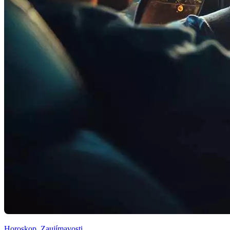
Horoskop
,
Zaujímavosti
,