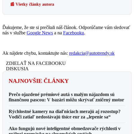
📰 Všetky články autora
Ďakujeme, že ste si prečítali náš článok. Odporúčame vám sledovať
nás v službe
Google News
a na
Facebooku
.
Ak nájdete chybu, kontaktujte nás:
redakcia@autotrendy.sk
ZDIELAŤ NA FACEBOOKU
DISKUSIA
NAJNOVŠIE ČLÁNKY
Prečo ojazdené prémiové autá s malým nájazdom sú
finančnou pascou: V bazári môžu skrývať zničený motor
Rýchlostné kamery na diaľniciach merajú aj rozostup?
Vodiči zatiaľ nedostávajú tisíce eur za „lepenie sa“
Ako fungujú nové inteligentné obmedzovače rýchlosti v
reálnej premávke na slovenských cestách