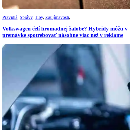
Pravidlá
,
Správy
,
Tipy
,
Zaujímavosti
,
Volkswagen čelí hromadnej žalobe? Hybridy môžu v
premávke spotrebovať násobne viac než v reklame