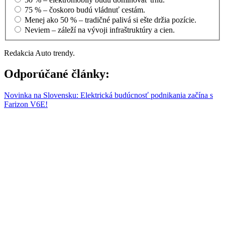
75 % – čoskoro budú vládnuť cestám.
Menej ako 50 % – tradičné palivá si ešte držia pozície.
Neviem – záleží na vývoji infraštruktúry a cien.
Redakcia Auto trendy.
Odporúčané články:
Novinka na Slovensku: Elektrická budúcnosť podnikania začína s
Farizon V6E!