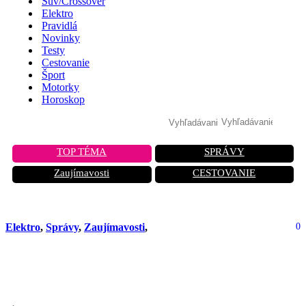
Suv/Crossover
Elektro
Pravidlá
Novinky
Testy
Cestovanie
Šport
Motorky
Horoskop
TOP TÉMA
SPRÁVY
Zaujímavosti
CESTOVANIE
Elektro
,
Správy
,
Zaujímavosti
,
0
Elektrické autá lámu rekordy: Koľko
ich predali v januári?