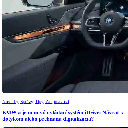
Novinky
,
Správy
,
Tipy
,
Zaujímavosti
,
BMW a jeho nový ovládací systém iDrive: Návrat k
dotykom alebo prehnaná digitalizácia?