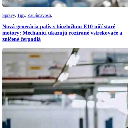
Správy
,
Tipy
,
Zaujímavosti
,
Nová generácia palív s biozložkou E10 ničí staré
motory: Mechanici ukazujú rozžrané vstrekovače a
zničené čerpadlá