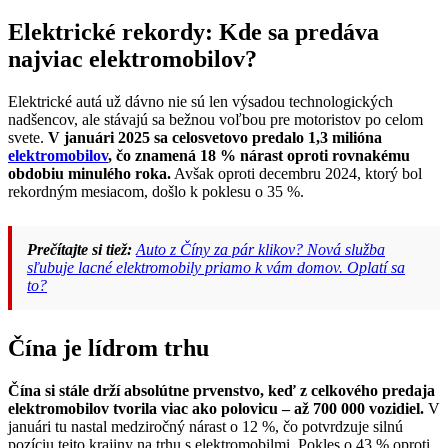
Elektrické rekordy: Kde sa predáva
najviac elektromobilov?
Elektrické autá už dávno nie sú len výsadou technologických
nadšencov, ale stávajú sa bežnou voľbou pre motoristov po celom
svete.
V januári 2025 sa celosvetovo predalo 1,3 milióna
elektromobilov
, čo znamená 18 % nárast oproti rovnakému
obdobiu minulého roka.
Avšak oproti decembru 2024, ktorý bol
rekordným mesiacom, došlo k poklesu o 35 %.
Prečítajte si tiež:
Auto z Číny za pár klikov? Nová služba
sľubuje lacné elektromobily priamo k vám domov. Oplatí sa
to?
Čína je lídrom trhu
Čína si stále drží absolútne prvenstvo, keď z celkového predaja
elektromobilov tvorila viac ako polovicu – až 700 000 vozidiel.
V
januári tu nastal medziročný nárast o 12 %, čo potvrdzuje silnú
pozíciu tejto krajiny na trhu s elektromobilmi. Pokles o 43 % oproti