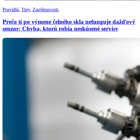
Pravidlá
,
Tipy
,
Zaujímavosti
,
Prečo ti po výmene čelného skla nefunguje dažďový
senzor: Chyba, ktorú robia neskúsené servisy