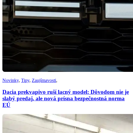
Novinky
,
Tipy
,
Zaujímavosti
,
Dacia prekvapivo ruší lacný model: Dôvodom nie je
slabý predaj, ale nová prísna bezpečnostná norma
EÚ