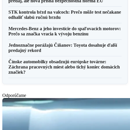
predaj, ale nová prísna bezpečnostná norma EÚ
STK kontrola bŕzd na valcoch: Prečo môže test nečakane
odhaliť slabú ručnú brzdu
Mercedes-Benz a jeho investície do spaľovacích motorov:
Prečo sa značka vracia k vývoju benzínu
Jednoznačne porážajú Číňanov: Toyota dosahuje ďalší
predajný rekord
Čínske automobilky obsadzujú európske továrne:
Záchrana pracovných miest alebo tichý koniec domácich
značiek?
Odporúčame