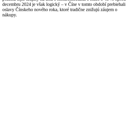
decembru 2024 je však logický – v Číne v tomto období prebiehali
oslavy Čínskeho nového roka, ktoré tradične znižujú záujem o
nákupy.