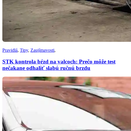
Pravidlá
,
Tipy
,
Zaujímavosti
,
STK kontrola bŕzd na valcoch: Prečo môže test
nečakane odhaliť slabú ručnú brzdu