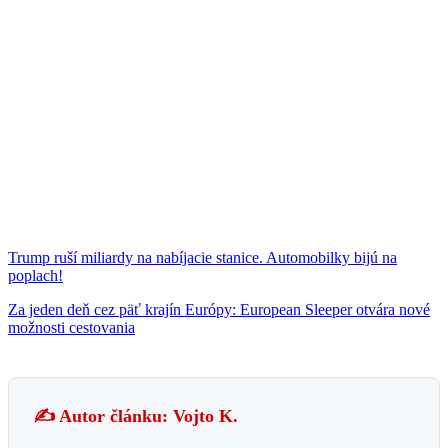
Trump ruší miliardy na nabíjacie stanice. Automobilky bijú na
poplach!
Za jeden deň cez päť krajín Európy: European Sleeper otvára nové
možnosti cestovania
✍️ Autor článku: Vojto K.