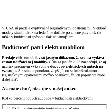
V USA sú predaje ovplyvnené legislatívnymi opatreniami. Niektoré
modely stratili nárok na federálne dotácie po zmene pravidiel, čo
môže v budúcnosti spôsobiť tlak na tamojší trh.
Budúcnosť patrí elektromobilom
Predaje elektromobilov sú jasným dôkazom, že svet sa vydáva
cestou udržateľnej mobility.
Čísla za január 2025 naznačujú, že aj
napriek sezónnym výkyvom je
dopyt po elektrických autách na
vzostupe.
S rastúcou ponukou, zlepšujúcou sa infraštruktúrou a
legislatívnymi opatreniami možno očakávať, že ich popularita bude
ďalej rásť.
Ak máte chuť, hlasujte v našej ankete.
Koľko percent nových áut bude v budúcnosti elektrických?
50 % – elektromobily budú dominovať trhu.