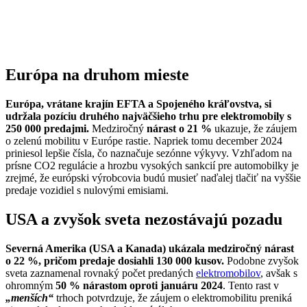
Európa na druhom mieste
Európa, vrátane krajín EFTA a Spojeného kráľovstva, si
udržala pozíciu druhého najväčšieho trhu pre elektromobily s
250 000 predajmi.
Medziročný
nárast o 21 %
ukazuje, že záujem
o zelenú mobilitu v Európe rastie. Napriek tomu december 2024
priniesol lepšie čísla, čo naznačuje sezónne výkyvy. Vzhľadom na
prísne CO2 regulácie a hrozbu vysokých sankcií pre automobilky je
zrejmé, že európski výrobcovia budú musieť naďalej tlačiť na vyššie
predaje vozidiel s nulovými emisiami.
USA a zvyšok sveta nezostávajú pozadu
Severná Amerika (USA a Kanada) ukázala medziročný nárast
o 22 %, pričom predaje dosiahli 130 000 kusov.
Podobne zvyšok
sveta zaznamenal rovnaký počet predaných
elektromobilov
, avšak s
ohromným
50 % nárastom oproti januáru 2024
. Tento rast v
„menších“
trhoch potvrdzuje, že záujem o elektromobilitu preniká