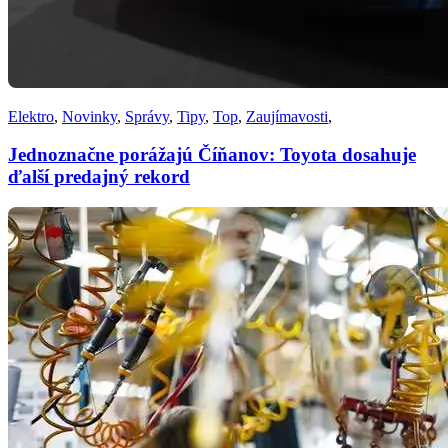
Elektro
,
Novinky
,
Správy
,
Tipy
,
Top
,
Zaujímavosti
,
Jednoznačne porážajú Číňanov: Toyota dosahuje
ďalší predajný rekord