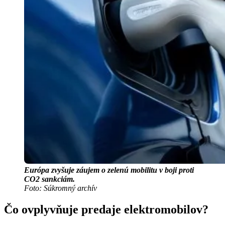
Európa zvyšuje záujem o zelenú mobilitu v boji proti
CO2 sankciám.
Foto: Súkromný archív
Čo ovplyvňuje predaje elektromobilov?