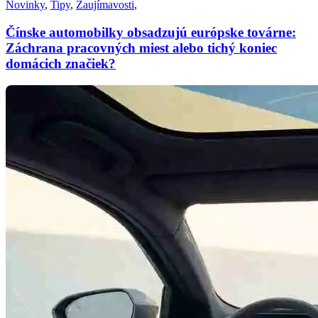
Novinky
,
Tipy
,
Zaujímavosti
,
Čínske automobilky obsadzujú európske továrne:
Záchrana pracovných miest alebo tichý koniec
domácich značiek?