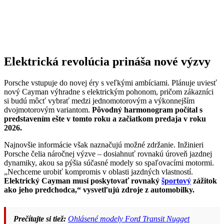
Elektrická revolúcia prináša nové výzvy
Porsche vstupuje do novej éry s veľkými ambíciami. Plánuje uviesť
nový Cayman výhradne s elektrickým pohonom, pričom zákazníci
si budú môcť vybrať medzi jednomotorovým a výkonnejším
dvojmotorovým variantom.
Pôvodný harmonogram počítal s
predstavením ešte v tomto roku a začiatkom predaja v roku
2026.
Najnovšie informácie však naznačujú možné zdržanie. Inžinieri
Porsche čelia náročnej výzve – dosiahnuť rovnakú úroveň jazdnej
dynamiky, akou sa pýšia súčasné modely so spaľovacími motormi.
„Nechceme urobiť kompromis v oblasti jazdných vlastností.
Elektrický Cayman musí poskytovať rovnaký
športový
zážitok
ako jeho predchodca,“ vysvetľujú zdroje z automobilky.
Prečítajte si tiež:
Ohlásené modely Ford Transit Nugget