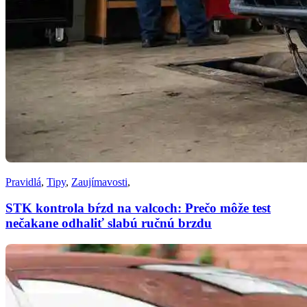
Pravidlá
,
Tipy
,
Zaujímavosti
,
STK kontrola bŕzd na valcoch: Prečo môže test
nečakane odhaliť slabú ručnú brzdu