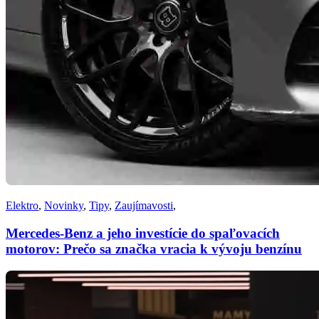
Elektro
,
Novinky
,
Tipy
,
Zaujímavosti
,
Mercedes-Benz a jeho investície do spaľovacích
motorov: Prečo sa značka vracia k vývoju benzínu