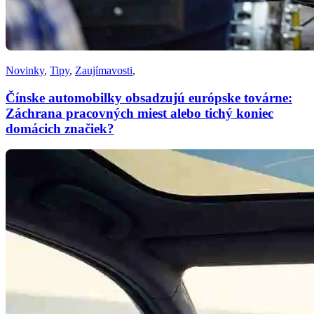
Novinky
,
Tipy
,
Zaujímavosti
,
Čínske automobilky obsadzujú európske továrne:
Záchrana pracovných miest alebo tichý koniec
domácich značiek?