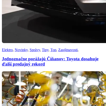
Elektro
,
Novinky
,
Správy
,
Tipy
,
Top
,
Zaujímavosti
,
Jednoznačne porážajú Číňanov: Toyota dosahuje
ďalší predajný rekord