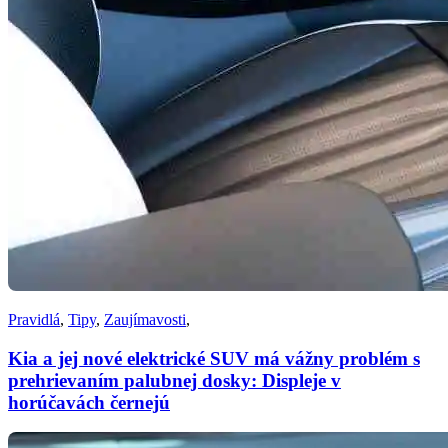
Pravidlá
,
Tipy
,
Zaujímavosti
,
Kia a jej nové elektrické SUV má vážny problém s
prehrievaním palubnej dosky: Displeje v
horúčavách černejú