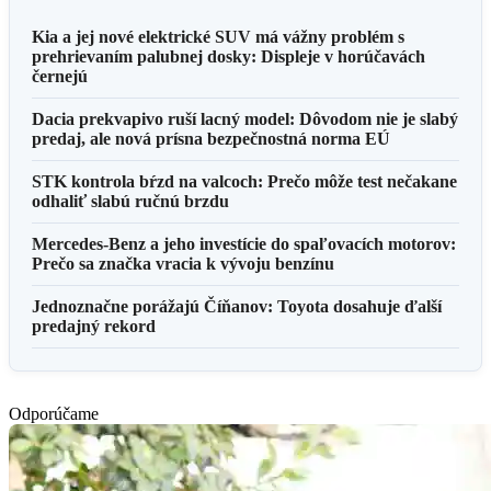
Kia a jej nové elektrické SUV má vážny problém s
prehrievaním palubnej dosky: Displeje v horúčavách
černejú
Dacia prekvapivo ruší lacný model: Dôvodom nie je slabý
predaj, ale nová prísna bezpečnostná norma EÚ
STK kontrola bŕzd na valcoch: Prečo môže test nečakane
odhaliť slabú ručnú brzdu
Mercedes-Benz a jeho investície do spaľovacích motorov:
Prečo sa značka vracia k vývoju benzínu
Jednoznačne porážajú Číňanov: Toyota dosahuje ďalší
predajný rekord
Odporúčame