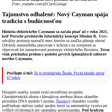
Foto: youtube.com/@CarsGarage
Tajomstvo odhalené: Nový Cayman spája
tradíciu s budúcnosťou
História elektrického Caymanu sa začala písať už v roku 2021,
keď Porsche predstavilo futuristický koncept Mission R.
Tento
odvážny prototyp naznačil smer, ktorým sa značka plánuje uberať.
Odvtedy automobilka pracovala v tichosti a na verejnosti sa
objavovali len zamaskované prototypy elektrického Boxstera.
Teraz
však prichádza prelom v podobe prvých špionážnych záberov
nového Caymanu.
Prečítajte si tiež:
Tu je pretekárska Škoda. Pocta klasike spred
67 rokov
Dizajnéri značky zostali verní osvedčenej receptúre.
Charakteristická silueta s klesajúcou strešnou líniou okamžite
prezrádza DNA modelu Cayman.
Športový
charakter vozidla
podčiarkuje aktívny zadný spojler, ktorý sa automaticky vysúva pri
vyšších rýchlostiach pre optimálnu aerodynamiku.
Pod hrubým