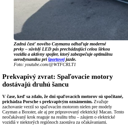
Zadná časť nového Caymanu odhaľuje moderné
prvky – súvislý LED pás prechádzajúci celou šírkou
vozidla a aktívny spojler, ktorý zabezpečuje optimálnu
aerodynamiku pri
športovej
jazde.
Foto: youtube.com/@WTFCRLT1
Prekvapivý zvrat: Spaľovacie motory
dostávajú druhú šancu
V čase, keď sa zdalo, že dni spaľovacích motorov sú spočítané,
prichádza Porsche s prekvapivým oznámením.
Zvažuje
zachovanie verzií so spaľovacím motorom nielen pre modely
Cayman a Boxster, ale aj pre pripravovaný elektrický Macan. Tento
neočakávaný krok reaguje na realitu trhu – záujem o elektrické
vozidlá v niektorých regiónoch zaostáva za očakávaniami.