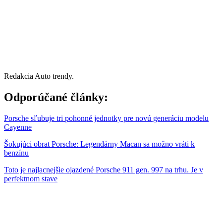
Redakcia Auto trendy.
Odporúčané články:
Porsche sľubuje tri pohonné jednotky pre novú generáciu modelu
Cayenne
Šokujúci obrat Porsche: Legendárny Macan sa možno vráti k
benzínu
Toto je najlacnejšie ojazdené Porsche 911 gen. 997 na trhu. Je v
perfektnom stave