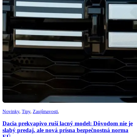
Novinky
,
Tipy
,
Zaujímavosti
,
Dacia prekvapivo ruší lacný model: Dôvodom nie je
slabý predaj, ale nová prísna bezpečnostná norma
EÚ