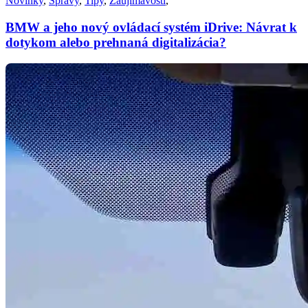
Novinky
,
Správy
,
Tipy
,
Zaujímavosti
,
BMW a jeho nový ovládací systém iDrive: Návrat k
dotykom alebo prehnaná digitalizácia?