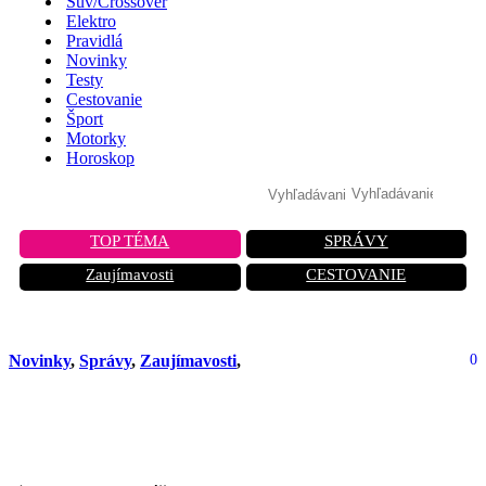
Suv/Crossover
Elektro
Pravidlá
Novinky
Testy
Cestovanie
Šport
Motorky
Horoskop
TOP TÉMA
SPRÁVY
Zaujímavosti
CESTOVANIE
Novinky
,
Správy
,
Zaujímavosti
,
0
Porsche Cayman mení históriu:
Prichádza elektrická revolúcia!