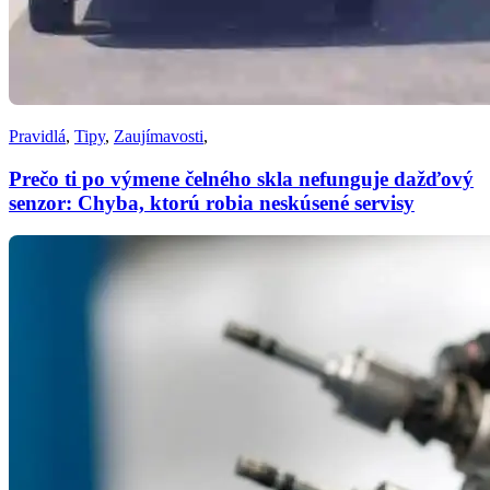
Pravidlá
,
Tipy
,
Zaujímavosti
,
Prečo ti po výmene čelného skla nefunguje dažďový
senzor: Chyba, ktorú robia neskúsené servisy