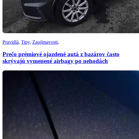
Pravidlá
,
Tipy
,
Zaujímavosti
,
Prečo prémiové ojazdené autá z bazárov často
skrývajú vymenené airbagy po nehodách