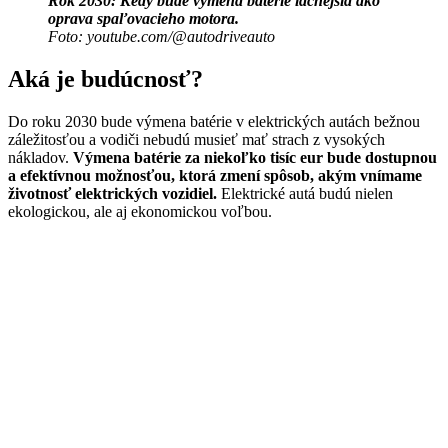
Rok 2030: Kedy bude výmena batérie lacnejšia ako
oprava spaľovacieho motora.
Foto: youtube.com/@autodriveauto
Aká je budúcnosť?
Do roku 2030 bude výmena batérie v elektrických autách bežnou
záležitosťou a vodiči nebudú musieť mať strach z vysokých
nákladov.
Výmena batérie za niekoľko tisíc eur bude dostupnou
a efektívnou možnosťou, ktorá zmení spôsob, akým vnímame
životnosť elektrických vozidiel.
Elektrické autá budú nielen
ekologickou, ale aj ekonomickou voľbou.