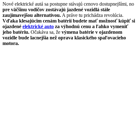
Nové elektrické autá sa postupne stávajú cenovo dostupnejšími, no
pre väčšinu vodičov zostávajú jazdené vozidlá stále
zaujímavejšou alternatívou.
A práve tu prichádza revolúcia.
Vďaka klesajúcim cenám batérií budete mať možnosť kúpiť si
ojazdené
elektrické auto
za výhodnú cenu a ľahko vymeniť
jeho batériu.
Očakáva sa, že
výmena batérie v ojazdenom
vozidle bude lacnejšia než oprava klasického spaľovacieho
motora.