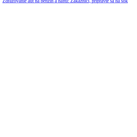
Zdražovanie áut na benzín a naftu: Zákazníci, pripravte sa na šok