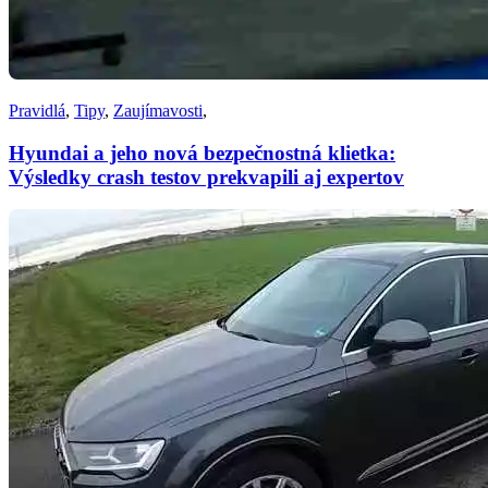
Pravidlá
,
Tipy
,
Zaujímavosti
,
Hyundai a jeho nová bezpečnostná klietka:
Výsledky crash testov prekvapili aj expertov