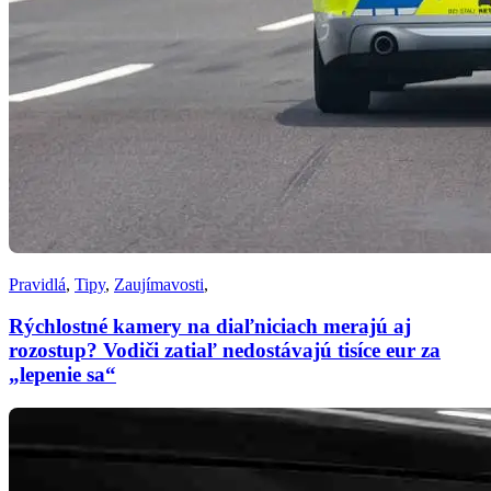
Pravidlá
,
Tipy
,
Zaujímavosti
,
Rýchlostné kamery na diaľniciach merajú aj
rozostup? Vodiči zatiaľ nedostávajú tisíce eur za
„lepenie sa“