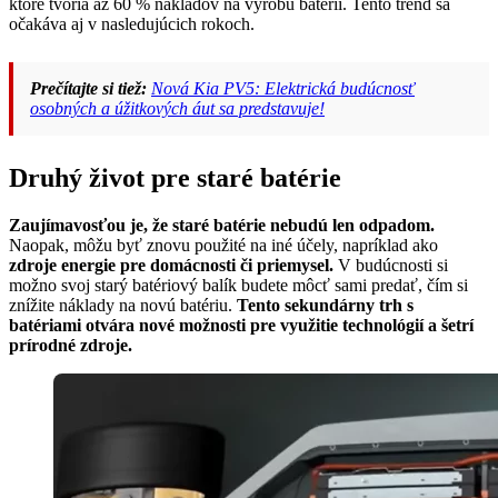
ktoré tvoria až 60 % nákladov na výrobu batérií. Tento trend sa
očakáva aj v nasledujúcich rokoch.
Prečítajte si tiež:
Nová Kia PV5: Elektrická budúcnosť
osobných a úžitkových áut sa predstavuje!
Druhý život pre staré batérie
Zaujímavosťou je, že staré batérie nebudú len odpadom.
Naopak, môžu byť znovu použité na iné účely, napríklad ako
zdroje energie pre domácnosti či priemysel.
V budúcnosti si
možno svoj starý batériový balík budete môcť sami predať, čím si
znížite náklady na novú batériu.
Tento sekundárny trh s
batériami otvára nové možnosti pre využitie technológií a šetrí
prírodné zdroje.