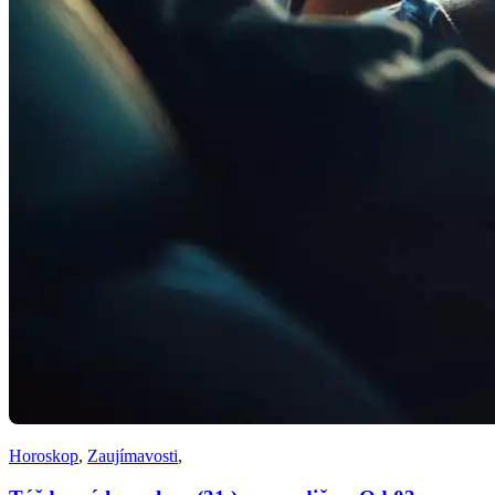
Horoskop
,
Zaujímavosti
,