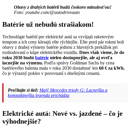
Obavy z drahých batérií budú čoskoro minulosťou!
Foto: youtube.com/@autodriveauto
Batérie už nebudú strašiakom!
Technológie batérií pre elektrické autá sa vyvíjajú raketovým
tempom a ich ceny klesajú ešte rýchlejšie. Ešte pred pár rokmi boli
obavy z drahej výmeny batérie jednou z hlavných prekážok pri
rozhodovaní o kúpe elektrického vozidla.
Dnes však vieme, že do
roku 2030 budú
batérie
nielen dostupnejšie, ale aj oveľa
lacnejšie na výmenu.
Podľa správy Goldman Sachs by cena
batériového balenia mala v roku 2030 dosiahnuť len
60 € za kWh
,
čo je výrazný pokles v porovnaní s dnešnými cenami.
Prečítajte si tiež:
Malý Mercedes triedy G: Lacnejšia a
kompaktnejšia legenda prichádza
Elektrické autá: Nové vs. jazdené – čo je
výhodnejšie?