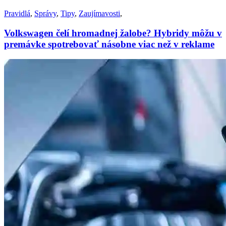
Pravidlá
,
Správy
,
Tipy
,
Zaujímavosti
,
Volkswagen čelí hromadnej žalobe? Hybridy môžu v
premávke spotrebovať násobne viac než v reklame