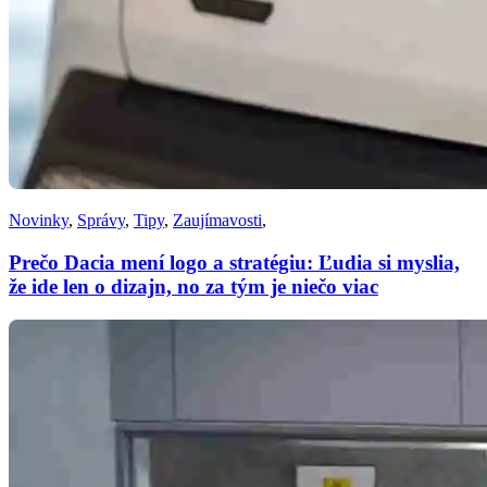
Novinky
,
Správy
,
Tipy
,
Zaujímavosti
,
Prečo Dacia mení logo a stratégiu: Ľudia si myslia,
že ide len o dizajn, no za tým je niečo viac