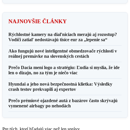
NAJNOVŠIE ČLÁNKY
Rýchlostné kamery na diaľniciach merajú aj rozostup?
Vodiči zatiaľ nedostávajú tisíce eur za „lepenie sa“
Ako fungujú nové inteligentné obmedzovače rýchlosti v
reálnej premávke na slovenských cestách
Prečo Dacia mení logo a stratégiu: Ľudia si myslia, že ide
len o dizajn, no za tým je niečo viac
Hyundai a jeho nová bezpečnostná klietka: Výsledky
crash testov prekvapili aj expertov
Prečo prémiové ojazdené autá z bazárov často skrývajú
vymenené airbagy po nehodách
Pre tých, ktorí hľadajú viac než len správy