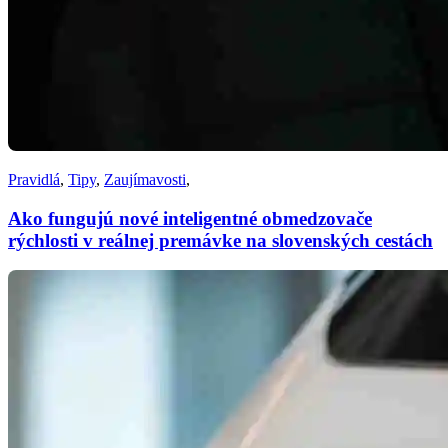
Pravidlá
,
Tipy
,
Zaujímavosti
,
Ako fungujú nové inteligentné obmedzovače
rýchlosti v reálnej premávke na slovenských cestách