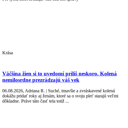
Krása
Väčšina žien si to uvedomí príliš neskoro. Kolená
nemilosrdne prezrádzajú váš vek
06.08.2026, Adriana R. | Suché, tmavšie a zvráskavené kolená
dokážu pridať roky aj ženám, ktoré sa o svoju pleť starajú veľmi
dôkladne. Práve táto časť tela totiž ...