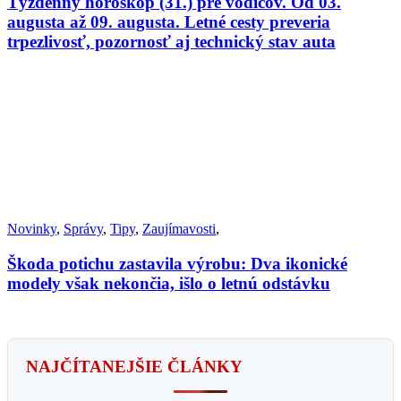
Týždenný horoskop (31.) pre vodičov. Od 03.
augusta až 09. augusta. Letné cesty preveria
trpezlivosť, pozornosť aj technický stav auta
Novinky
,
Správy
,
Tipy
,
Zaujímavosti
,
Škoda potichu zastavila výrobu: Dva ikonické
modely však nekončia, išlo o letnú odstávku
NAJČÍTANEJŠIE ČLÁNKY