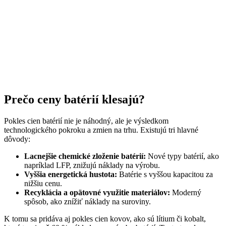
Prečo ceny batérií klesajú?
Pokles cien batérií nie je náhodný, ale je výsledkom
technologického pokroku a zmien na trhu. Existujú tri hlavné
dôvody:
Lacnejšie chemické zloženie batérií:
Nové typy batérií, ako
napríklad LFP, znižujú náklady na výrobu.
Vyššia energetická hustota:
Batérie s vyššou kapacitou za
nižšiu cenu.
Recyklácia a opätovné využitie materiálov:
Moderný
spôsob, ako znížiť náklady na suroviny.
K tomu sa pridáva aj pokles cien kovov, ako sú lítium či kobalt,