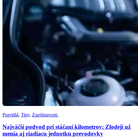
Pravidlá
,
Tipy
,
Zaujímavosti
,
Najväčší podvod pri stáčaní kilometrov: Zlodeji už
menia aj riadiacu jednotku prevodovky