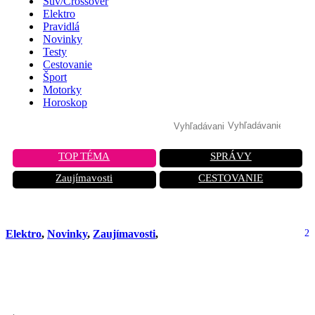
Suv/Crossover
Elektro
Pravidlá
Novinky
Testy
Cestovanie
Šport
Motorky
Horoskop
TOP TÉMA
SPRÁVY
Zaujímavosti
CESTOVANIE
Elektro
,
Novinky
,
Zaujímavosti
,
2
Obavy z drahých batérií budú čoskoro
minulosťou!