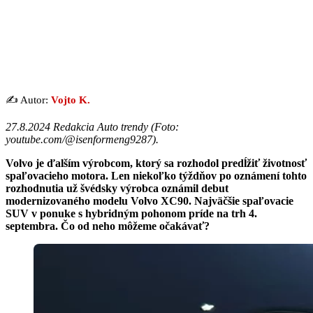
✍️ Autor:
Vojto K.
27.8.2024 Redakcia Auto trendy (
Foto:
youtube.com/@isenformeng9287
).
Volvo je ďalším výrobcom, ktorý sa rozhodol predĺžiť životnosť
spaľovacieho motora. Len niekoľko týždňov po oznámení tohto
rozhodnutia už švédsky výrobca oznámil debut
modernizovaného modelu Volvo XC90. Najväčšie spaľovacie
SUV v ponuke s hybridným pohonom príde na trh 4.
septembra. Čo od neho môžeme očakávať?