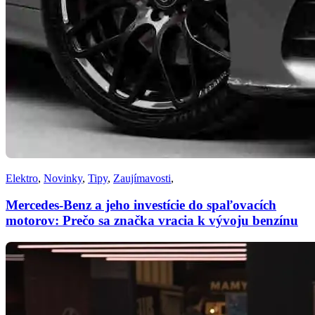
Elektro
,
Novinky
,
Tipy
,
Zaujímavosti
,
Mercedes-Benz a jeho investície do spaľovacích
motorov: Prečo sa značka vracia k vývoju benzínu