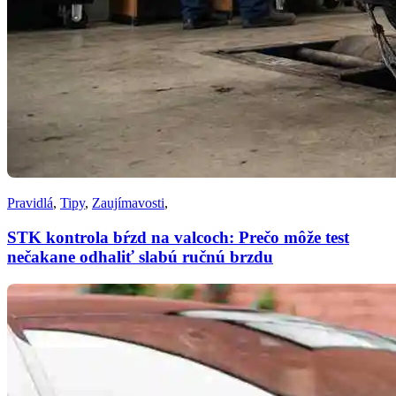
Pravidlá
,
Tipy
,
Zaujímavosti
,
STK kontrola bŕzd na valcoch: Prečo môže test
nečakane odhaliť slabú ručnú brzdu