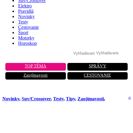
Suv/Crossover
Elektro
Pravidlá
Novinky
Testy
Cestovanie
Šport
Motorky
Horoskop
TOP TÉMA
SPRÁVY
Zaujímavosti
CESTOVANIE
Novinky
,
Suv/Crossover
,
Testy
,
Tipy
,
Zaujímavosti
,
0
Nové Volvo XC90 bude mať premiéru
4. septembra. Švédi odhalili prvé
detaily