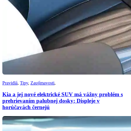
Pravidlá
,
Tipy
,
Zaujímavosti
,
Kia a jej nové elektrické SUV má vážny problém s
prehrievaním palubnej dosky: Displeje v
horúčavách černejú