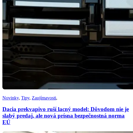
Novinky
,
Tipy
,
Zaujímavosti
,
Dacia prekvapivo ruší lacný model: Dôvodom nie je
slabý predaj, ale nová prísna bezpečnostná norma
EÚ