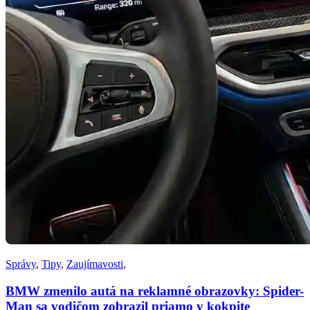
Správy
,
Tipy
,
Zaujímavosti
,
BMW zmenilo autá na reklamné obrazovky: Spider-
Man sa vodičom zobrazil priamo v kokpite