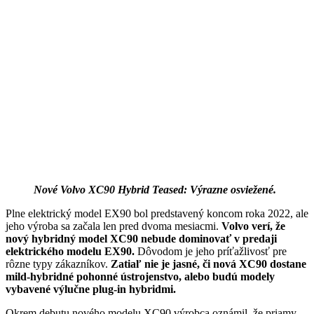
Nové Volvo XC90 Hybrid Teased: Výrazne osviežené.
Plne elektrický model EX90 bol predstavený koncom roka 2022, ale
jeho výroba sa začala len pred dvoma mesiacmi.
Volvo verí, že
nový hybridný model XC90 nebude dominovať v predaji
elektrického modelu EX90.
Dôvodom je jeho príťažlivosť pre
rôzne typy zákazníkov.
Zatiaľ nie je jasné, či nová XC90 dostane
mild-hybridné pohonné ústrojenstvo, alebo budú modely
vybavené výlučne plug-in hybridmi.
Okrem debutu nového modelu XC90 výrobca oznámil, že priamy