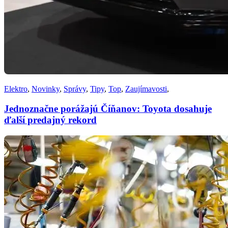
Elektro
,
Novinky
,
Správy
,
Tipy
,
Top
,
Zaujímavosti
,
Jednoznačne porážajú Číňanov: Toyota dosahuje
ďalší predajný rekord