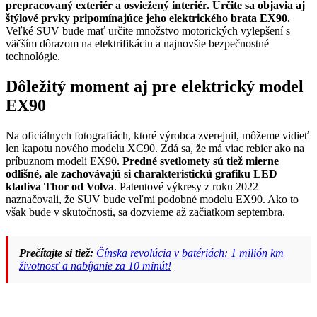
prepracovaný exteriér a osviežený interiér. Určite sa objavia aj
štýlové prvky pripomínajúce jeho elektrického brata EX90.
Veľké SUV bude mať určite množstvo motorických vylepšení s
väčším dôrazom na elektrifikáciu a najnovšie bezpečnostné
technológie.
Dôležitý moment aj pre elektrický model
EX90
Na oficiálnych fotografiách, ktoré výrobca zverejnil, môžeme vidieť
len kapotu nového modelu XC90. Zdá sa, že má viac rebier ako na
príbuznom modeli EX90.
Predné svetlomety sú tiež mierne
odlišné, ale zachovávajú si charakteristickú grafiku LED
kladiva Thor od Volva
. Patentové výkresy z roku 2022
naznačovali, že SUV bude veľmi podobné modelu EX90. Ako to
však bude v skutočnosti, sa dozvieme až začiatkom septembra.
Prečítajte si tiež:
Čínska revolúcia v batériách: 1 milión km
životnosť a nabíjanie za 10 minút!