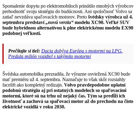
Spomalenie dopytu po elektromobiloch prinútilo mnohých výrobcov
prehodnotiť svoju stratégiu do budúcnosti. Ani spoločnosť Volvo sa
zatiaľ nevzdáva spaľovacích motorov. Preto
švédsky výrobca už 4.
septembra predstaví
„novú verziu“
modelu XC90. Veľké SUV
bude hybridnou alternatívou k plne elektrickému modelu EX90
podobnej veľkosti.
Prečítajte si tiež:
Dacia dobýva Európu s motormi na LPG.
Predala milión vozidiel s takýmito motormi
Švédska automobilka prezradila, že výrazne osviežená XC90 bude
mať premiéru už 4. septembra. Naznačuje to však skôr rozsiahly
facelift ako kompletný redizajn.
Volvo pravdepodobne uplatní
podobnú stratégiu aj pri ostatných modeloch so spaľovacími
motormi, ktoré sú na trhu už nejaký čas. Tým sa predĺži ich
životnosť a zachová sa spaľovací motor až do prechodu na čisto
elektrické vozidlá v roku 2030.