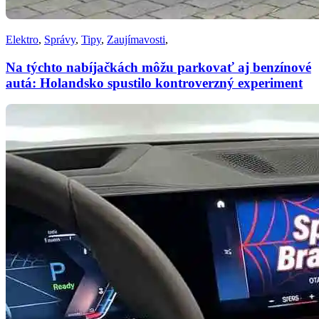
Elektro
,
Správy
,
Tipy
,
Zaujímavosti
,
Na týchto nabíjačkách môžu parkovať aj benzínové
autá: Holandsko spustilo kontroverzný experiment