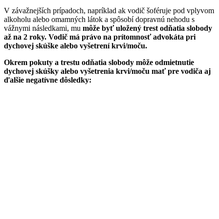
V závažnejších prípadoch, napríklad ak vodič šoféruje pod vplyvom
alkoholu alebo omamných látok a spôsobí dopravnú nehodu s
vážnymi následkami, mu
môže byť uložený trest odňatia slobody
až na 2 roky.
Vodič má právo na prítomnosť advokáta pri
dychovej skúške alebo vyšetrení krvi/moču.
Okrem pokuty a trestu odňatia slobody môže odmietnutie
dychovej skúšky alebo vyšetrenia krvi/moču mať pre vodiča aj
ďalšie negatívne dôsledky: