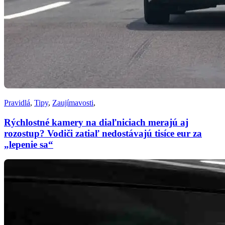
Pravidlá
,
Tipy
,
Zaujímavosti
,
Rýchlostné kamery na diaľniciach merajú aj
rozostup? Vodiči zatiaľ nedostávajú tisíce eur za
„lepenie sa“