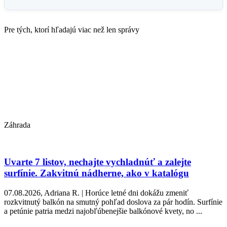
Pre tých, ktorí hľadajú viac než len správy
Záhrada
Uvarte 7 listov, nechajte vychladnúť a zalejte
surfínie. Zakvitnú nádherne, ako v katalógu
07.08.2026, Adriana R. | Horúce letné dni dokážu zmeniť
rozkvitnutý balkón na smutný pohľad doslova za pár hodín. Surfínie
a petúnie patria medzi najobľúbenejšie balkónové kvety, no ...