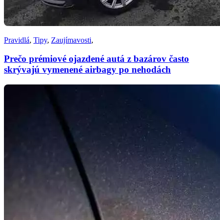
Pravidlá
,
Tipy
,
Zaujímavosti
,
Prečo prémiové ojazdené autá z bazárov často
skrývajú vymenené airbagy po nehodách