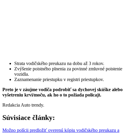
Strata vodičského preukazu na dobu až 3 rokov.
Zvýšenie poistného plnenia za povinné zmluvné poistenie
vozidla.
Zaznamenanie priestupku v registri priestupkov.
Preto je v záujme vodiča podrobiť sa dychovej skúške alebo
vyšetreniu krvi/moču, ak ho o to požiada policajt.
Redakcia Auto trendy.
Súvisiace články:
Možno polícii predložiť overenú kópiu vodičského preukazu a