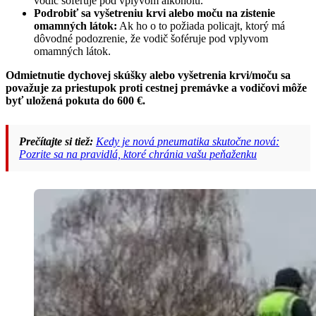
vodič šoféruje pod vplyvom alkoholu.
Podrobiť sa vyšetreniu krvi alebo moču na zistenie
omamných látok:
Ak ho o to požiada policajt, ktorý má
dôvodné podozrenie, že vodič šoféruje pod vplyvom
omamných látok.
Odmietnutie dychovej skúšky alebo vyšetrenia krvi/moču sa
považuje za priestupok proti cestnej premávke a vodičovi môže
byť uložená pokuta do 600 €.
Prečítajte si tiež:
Kedy je nová pneumatika skutočne nová:
Pozrite sa na pravidlá, ktoré chránia vašu peňaženku