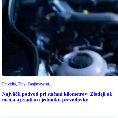
Pravidlá
,
Tipy
,
Zaujímavosti
,
Najväčší podvod pri stáčaní kilometrov: Zlodeji už
menia aj riadiacu jednotku prevodovky