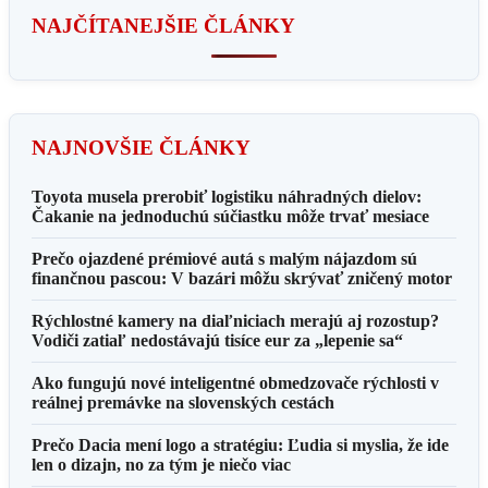
NAJČÍTANEJŠIE ČLÁNKY
NAJNOVŠIE ČLÁNKY
Toyota musela prerobiť logistiku náhradných dielov:
Čakanie na jednoduchú súčiastku môže trvať mesiace
Prečo ojazdené prémiové autá s malým nájazdom sú
finančnou pascou: V bazári môžu skrývať zničený motor
Rýchlostné kamery na diaľniciach merajú aj rozostup?
Vodiči zatiaľ nedostávajú tisíce eur za „lepenie sa“
Ako fungujú nové inteligentné obmedzovače rýchlosti v
reálnej premávke na slovenských cestách
Prečo Dacia mení logo a stratégiu: Ľudia si myslia, že ide
len o dizajn, no za tým je niečo viac