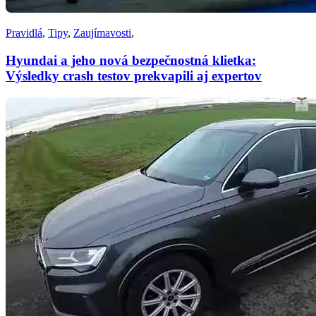
Pravidlá
,
Tipy
,
Zaujímavosti
,
Hyundai a jeho nová bezpečnostná klietka:
Výsledky crash testov prekvapili aj expertov