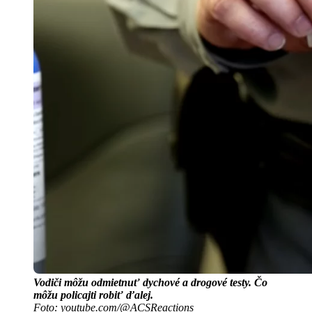
Vodiči môžu odmietnuť dychové a drogové testy. Čo
môžu policajti robiť ďalej.
Foto: youtube.com/@ACSReactions