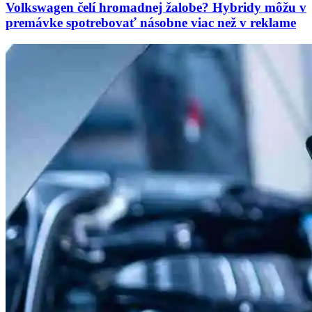
Volkswagen čelí hromadnej žalobe? Hybridy môžu v
premávke spotrebovať násobne viac než v reklame