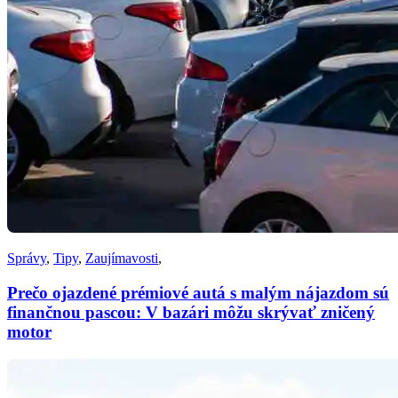
Správy
,
Tipy
,
Zaujímavosti
,
Prečo ojazdené prémiové autá s malým nájazdom sú
finančnou pascou: V bazári môžu skrývať zničený
motor