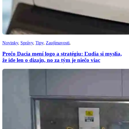
Novinky
,
Správy
,
Tipy
,
Zaujímavosti
,
Prečo Dacia mení logo a stratégiu: Ľudia si myslia,
že ide len o dizajn, no za tým je niečo viac