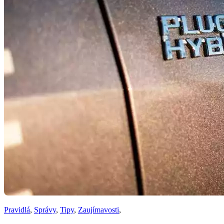
Pravidlá
,
Správy
,
Tipy
,
Zaujímavosti
,