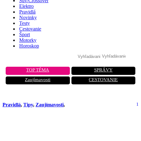
Suv/Crossover
Elektro
Pravidlá
Novinky
Testy
Cestovanie
Šport
Motorky
Horoskop
TOP TÉMA
SPRÁVY
Zaujímavosti
CESTOVANIE
Pravidlá
,
Tipy
,
Zaujímavosti
,
1
Vodiči môžu odmietnuť dychové a
drogové testy. Čo môžu policajti robiť
ďalej