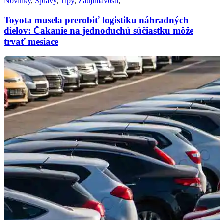
Novinky
,
Správy
,
Tipy
,
Zaujímavosti
,
Toyota musela prerobiť logistiku náhradných
dielov: Čakanie na jednoduchú súčiastku môže
trvať mesiace