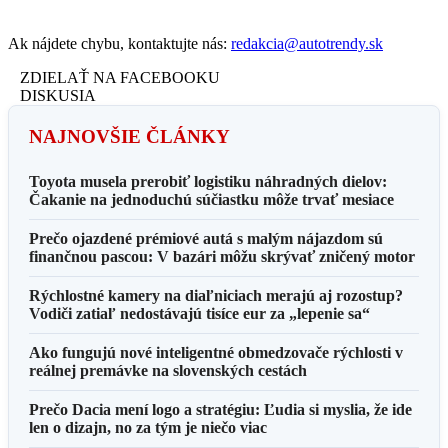
Ak nájdete chybu, kontaktujte nás:
redakcia@autotrendy.sk
ZDIELAŤ NA FACEBOOKU
DISKUSIA
NAJNOVŠIE ČLÁNKY
Toyota musela prerobiť logistiku náhradných dielov:
Čakanie na jednoduchú súčiastku môže trvať mesiace
Prečo ojazdené prémiové autá s malým nájazdom sú
finančnou pascou: V bazári môžu skrývať zničený motor
Rýchlostné kamery na diaľniciach merajú aj rozostup?
Vodiči zatiaľ nedostávajú tisíce eur za „lepenie sa“
Ako fungujú nové inteligentné obmedzovače rýchlosti v
reálnej premávke na slovenských cestách
Prečo Dacia mení logo a stratégiu: Ľudia si myslia, že ide
len o dizajn, no za tým je niečo viac