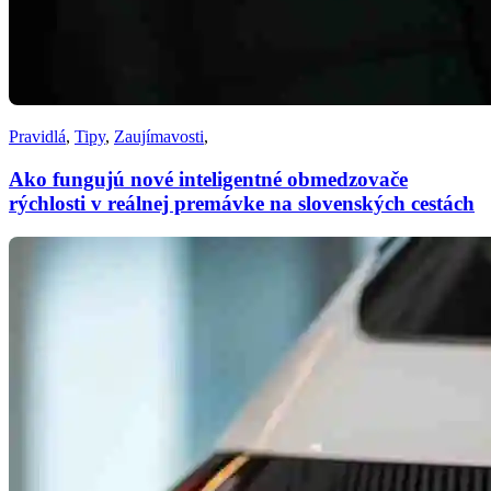
Pravidlá
,
Tipy
,
Zaujímavosti
,
Ako fungujú nové inteligentné obmedzovače
rýchlosti v reálnej premávke na slovenských cestách