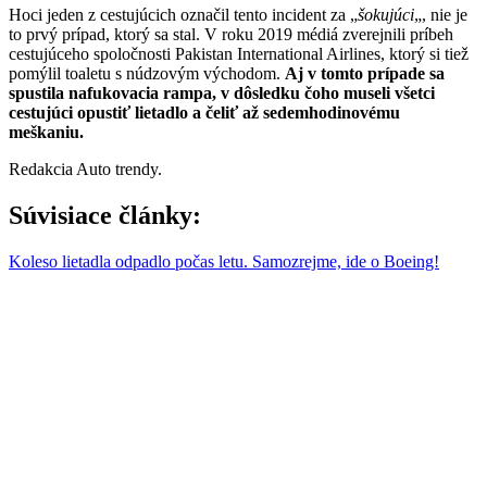
Hoci jeden z cestujúcich označil tento incident za „
šokujúci
„, nie je
to prvý prípad, ktorý sa stal. V roku 2019 médiá zverejnili príbeh
cestujúceho spoločnosti Pakistan International Airlines, ktorý si tiež
pomýlil toaletu s núdzovým východom.
Aj v tomto prípade sa
spustila nafukovacia rampa, v dôsledku čoho museli všetci
cestujúci opustiť lietadlo a čeliť až sedemhodinovému
meškaniu.
Redakcia Auto trendy.
Súvisiace články:
Koleso lietadla odpadlo počas letu. Samozrejme, ide o Boeing!