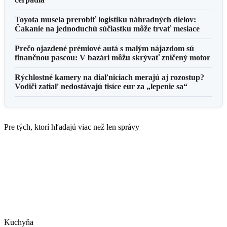
Toyota musela prerobiť logistiku náhradných dielov:
Čakanie na jednoduchú súčiastku môže trvať mesiace
Prečo ojazdené prémiové autá s malým nájazdom sú
finančnou pascou: V bazári môžu skrývať zničený motor
Rýchlostné kamery na diaľniciach merajú aj rozostup?
Vodiči zatiaľ nedostávajú tisíce eur za „lepenie sa“
Pre tých, ktorí hľadajú viac než len správy
Kuchyňa