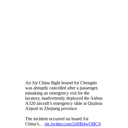
An Air China flight bound for Chengdu
was abruptly cancelled after a passenger,
mistaking an emergency exit for the
lavatory, inadvertently deployed the Airbus
A320 aircraft’s emergency slide at Quzhou
Airport in Zhejiang province.
The incident occurred on board Air
China’s…
pic.twitter.com/2sHB4wOBCS