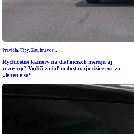
Pravidlá
,
Tipy
,
Zaujímavosti
,
Rýchlostné kamery na diaľniciach merajú aj
rozostup? Vodiči zatiaľ nedostávajú tisíce eur za
„lepenie sa“