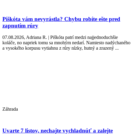
Piškóta vám nevyrástla? Chybu robíte ešte pred
zapnutím rúry
07.08.2026, Adriana R. | Piškóta patrí medzi najjednoduchšie
koláče, no napriek tomu sa mnohým nedarí. Namiesto nadýchaného
a vysokého korpusu vytiahnu z rúry nízky, hutný a zrazený ...
Záhrada
Uvarte 7 listov, nechajte vychladnúť a zalejte