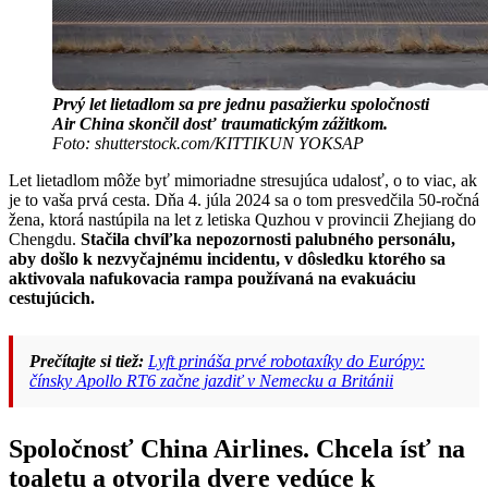
Prvý let lietadlom sa pre jednu pasažierku spoločnosti
Air China skončil dosť traumatickým zážitkom.
Foto: shutterstock.com/KITTIKUN YOKSAP
Let lietadlom môže byť mimoriadne stresujúca udalosť, o to viac, ak
je to vaša prvá cesta. Dňa 4. júla 2024 sa o tom presvedčila 50-ročná
žena, ktorá nastúpila na let z letiska Quzhou v provincii Zhejiang do
Chengdu.
Stačila chvíľka nepozornosti palubného personálu,
aby došlo k nezvyčajnému incidentu, v dôsledku ktorého sa
aktivovala nafukovacia rampa používaná na evakuáciu
cestujúcich.
Prečítajte si tiež:
Lyft prináša prvé robotaxíky do Európy:
čínsky Apollo RT6 začne jazdiť v Nemecku a Británii
Spoločnosť China Airlines. Chcela ísť na
toaletu a otvorila dvere vedúce k