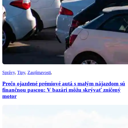
Správy
,
Tipy
,
Zaujímavosti
,
Prečo ojazdené prémiové autá s malým nájazdom sú
finančnou pascou: V bazári môžu skrývať zničený
motor