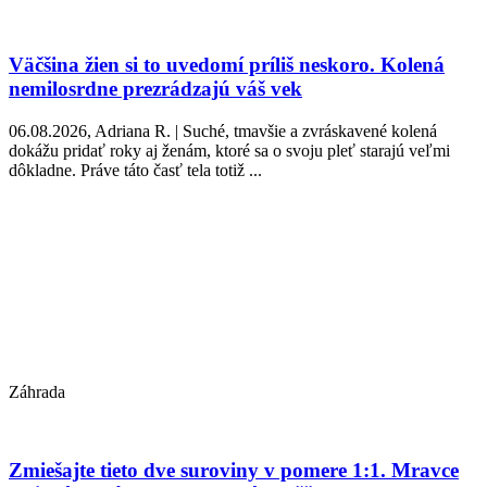
Väčšina žien si to uvedomí príliš neskoro. Kolená
nemilosrdne prezrádzajú váš vek
06.08.2026, Adriana R. | Suché, tmavšie a zvráskavené kolená
dokážu pridať roky aj ženám, ktoré sa o svoju pleť starajú veľmi
dôkladne. Práve táto časť tela totiž ...
Záhrada
Zmiešajte tieto dve suroviny v pomere 1:1. Mravce