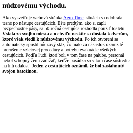
núdzovému východu.
Ako vysvetľuje webová stránka
Aero Time
, situácia sa odohrala
tesne po nástupe cestujúcich. Ešte predtým, ako si zapli
bezpečnostné pásy, sa 50-ročná cestujúca rozhodla použiť toaletu.
Vstala zo svojho miesta a o chvíľu neskôr sa dostala k dverám,
ktoré však viedli k núdzovému východu.
Po ich otvorení sa
automaticky spustil núdzový sklz, čo malo za následok okamžité
prerušenie vzletovej procedúry a potrebu evakuácie všetkých
cestujúcich. Podľa ľudí, ktorí boli v tom čase na palube, personál
nebol schopný ženu zadržať, keďže posádka sa v tom čase sústredila
na inú udalosť.
Jeden z cestujúcich oznámil, že bol zasiahnutý
svojou batožinou.