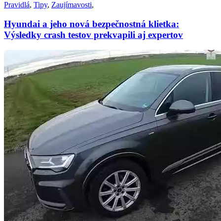
Pravidlá
,
Tipy
,
Zaujímavosti
,
Hyundai a jeho nová bezpečnostná klietka:
Výsledky crash testov prekvapili aj expertov