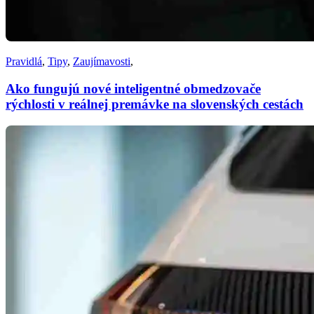
Pravidlá
,
Tipy
,
Zaujímavosti
,
Ako fungujú nové inteligentné obmedzovače
rýchlosti v reálnej premávke na slovenských cestách