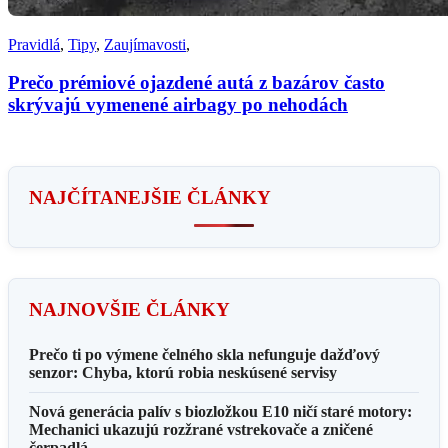
Pravidlá
,
Tipy
,
Zaujímavosti
,
Prečo prémiové ojazdené autá z bazárov často
skrývajú vymenené airbagy po nehodách
NAJČÍTANEJŠIE ČLÁNKY
NAJNOVŠIE ČLÁNKY
Prečo ti po výmene čelného skla nefunguje dažďový
senzor: Chyba, ktorú robia neskúsené servisy
Nová generácia palív s biozložkou E10 ničí staré motory:
Mechanici ukazujú rozžrané vstrekovače a zničené
čerpadlá