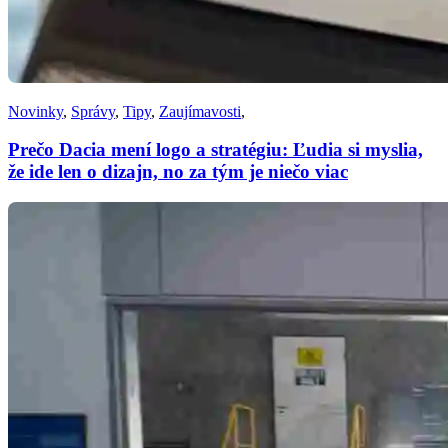
Novinky
,
Správy
,
Tipy
,
Zaujímavosti
,
Prečo Dacia mení logo a stratégiu: Ľudia si myslia,
že ide len o dizajn, no za tým je niečo viac