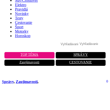
Suv/Crossover
Elektro
Pravidlá
Novinky
Testy
Cestovanie
Šport
Motorky
Horoskop
TOP TÉMA
SPRÁVY
Zaujímavosti
CESTOVANIE
Správy
,
Zaujímavosti
,
0
V lietadle chcela ísť na toaletu.
Otvorila núdzový východ. Cestujúci
sa evakuovali