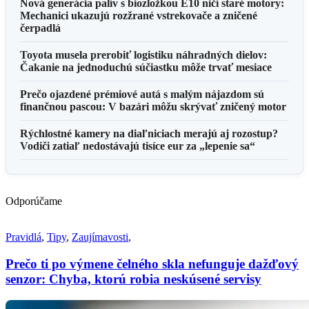
Nová generácia palív s biozložkou E10 ničí staré motory:
Mechanici ukazujú rozžrané vstrekovače a zničené
čerpadlá
Toyota musela prerobiť logistiku náhradných dielov:
Čakanie na jednoduchú súčiastku môže trvať mesiace
Prečo ojazdené prémiové autá s malým nájazdom sú
finančnou pascou: V bazári môžu skrývať zničený motor
Rýchlostné kamery na diaľniciach merajú aj rozostup?
Vodiči zatiaľ nedostávajú tisíce eur za „lepenie sa“
Odporúčame
Pravidlá
,
Tipy
,
Zaujímavosti
,
Prečo ti po výmene čelného skla nefunguje dažďový
senzor: Chyba, ktorú robia neskúsené servisy