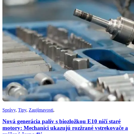
Správy
,
Tipy
,
Zaujímavosti
,
Nová generácia palív s biozložkou E10 ničí staré
motory: Mechanici ukazujú rozžrané vstrekovače a