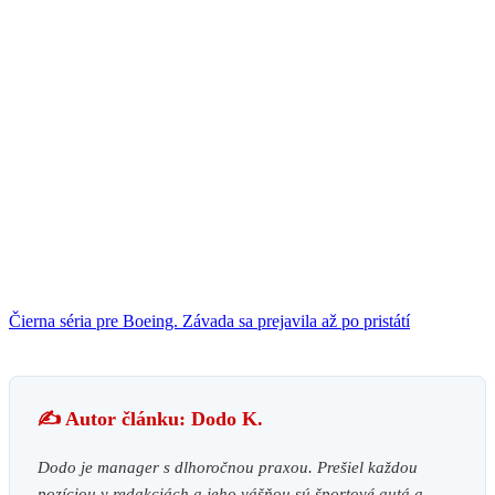
Čierna séria pre Boeing. Závada sa prejavila až po pristátí
✍️ Autor článku: Dodo K.
Dodo je manager s dlhoročnou praxou. Prešiel každou
pozíciou v redakciách a jeho vášňou sú športové autá a