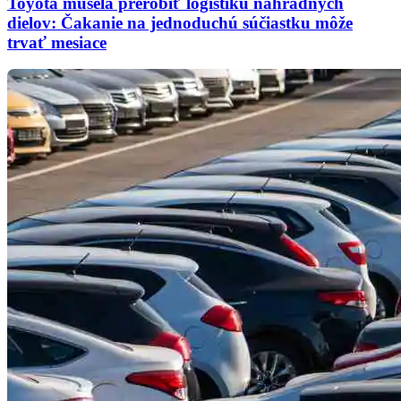
Toyota musela prerobiť logistiku náhradných
dielov: Čakanie na jednoduchú súčiastku môže
trvať mesiace