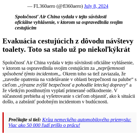
— FL360aero (@fl360aero)
July 8, 2024
Spoločnosť Air China vydala v tejto súvislosti
oficiálne vyhlásenie, v ktorom sa ospravedlnila svojim
cestujúcim
Evakuácia cestujúcich z dôvodu návštevy
toalety. Toto sa stalo už po niekoľkýkrát
Spoločnosť Air China vydala v tejto súvislosti oficiálne vyhlásenie,
v ktorom sa ospravedlnila svojim cestujúcim za „
nepríjemnosti
spôsobené týmto incidentom
„. Okrem toho sa tiež zaviazala, že
„zavedie opatrenia na vzdelávanie v oblasti bezpečnosti na palube“ s
cieľom „
výrazne zvýšiť bezpečnosť a pohodlie leteckej dopravy
“ a
že všetkým postihnutým vyplatí primerané odškodnenie. V
súčasnosti prebieha aj vyšetrovanie s cieľom objasniť, ako k situácii
došlo, a zabrániť podobným incidentom v budúcnosti.
Prečítajte si tiež:
Kríza nemeckého automobilového priemyslu:
Viac ako 50 000 ľudí prišlo o prácu!