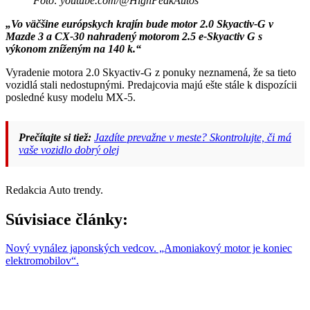
Foto: youtube.com/@HighPeakAutos
„Vo väčšine európskych krajín bude motor 2.0 Skyactiv-G v
Mazde 3 a CX-30 nahradený motorom 2.5 e-Skyactiv G s
výkonom zníženým na 140 k.“
Vyradenie motora 2.0 Skyactiv-G z ponuky neznamená, že sa tieto
vozidlá stali nedostupnými. Predajcovia majú ešte stále k dispozícii
posledné kusy modelu MX-5.
Prečítajte si tiež:
Jazdíte prevažne v meste? Skontrolujte, či má
vaše vozidlo dobrý olej
Redakcia Auto trendy.
Súvisiace články:
Nový vynález japonských vedcov. „Amoniakový motor je koniec
elektromobilov“.