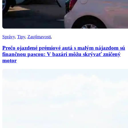
Správy
,
Tipy
,
Zaujímavosti
,
Prečo ojazdené prémiové autá s malým nájazdom sú
finančnou pascou: V bazári môžu skrývať zničený
motor