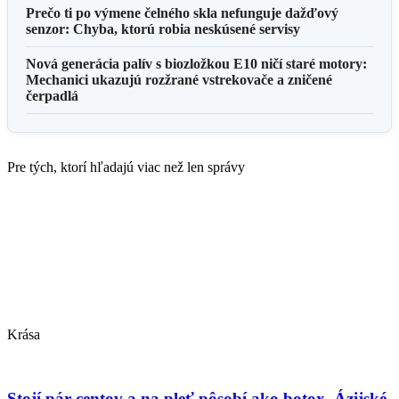
Prečo ti po výmene čelného skla nefunguje dažďový
senzor: Chyba, ktorú robia neskúsené servisy
Nová generácia palív s biozložkou E10 ničí staré motory:
Mechanici ukazujú rozžrané vstrekovače a zničené
čerpadlá
Pre tých, ktorí hľadajú viac než len správy
Krása
Stojí pár centov a na pleť pôsobí ako botox. Ázijské