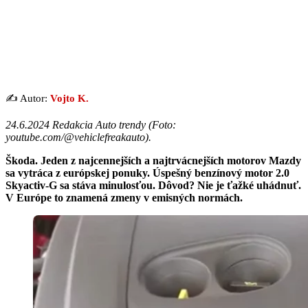
✍️ Autor:
Vojto K.
24.6.2024 Redakcia Auto trendy (
Foto:
youtube.com/@vehiclefreakauto
).
Škoda. Jeden z najcennejších a najtrvácnejších motorov Mazdy
sa vytráca z európskej ponuky. Úspešný benzínový motor 2.0
Skyactiv-G sa stáva minulosťou. Dôvod? Nie je ťažké uhádnuť.
V Európe to znamená zmeny v emisných normách.