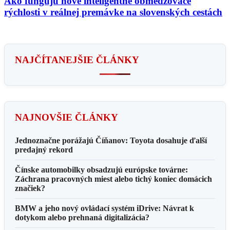
Ako fungujú nové inteligentné obmedzovače
rýchlosti v reálnej premávke na slovenských cestách
NAJČÍTANEJŠIE ČLÁNKY
NAJNOVŠIE ČLÁNKY
Jednoznačne porážajú Číňanov: Toyota dosahuje ďalší
predajný rekord
Čínske automobilky obsadzujú európske továrne:
Záchrana pracovných miest alebo tichý koniec domácich
značiek?
BMW a jeho nový ovládací systém iDrive: Návrat k
dotykom alebo prehnaná digitalizácia?