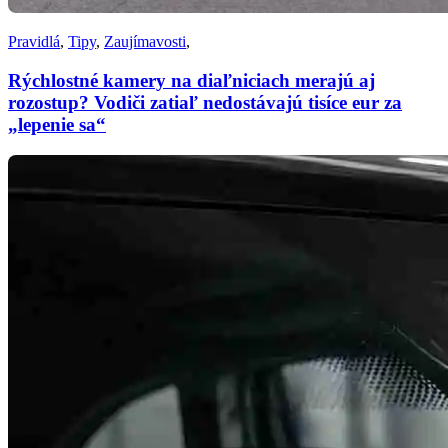
Pravidlá
,
Tipy
,
Zaujímavosti
,
Rýchlostné kamery na diaľniciach merajú aj
rozostup? Vodiči zatiaľ nedostávajú tisíce eur za
„lepenie sa“