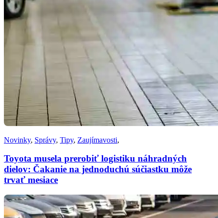
Novinky
,
Správy
,
Tipy
,
Zaujímavosti
,
Toyota musela prerobiť logistiku náhradných
dielov: Čakanie na jednoduchú súčiastku môže
trvať mesiace