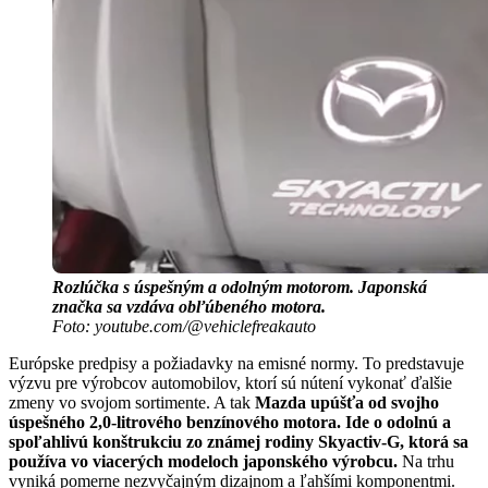
Rozlúčka s úspešným a odolným motorom. Japonská
značka sa vzdáva obľúbeného motora.
Foto: youtube.com/@vehiclefreakauto
Európske predpisy a požiadavky na emisné normy. To predstavuje
výzvu pre výrobcov automobilov, ktorí sú nútení vykonať ďalšie
zmeny vo svojom sortimente. A tak
Mazda upúšťa od svojho
úspešného 2,0-litrového benzínového motora. Ide o odolnú a
spoľahlivú konštrukciu zo známej rodiny Skyactiv-G, ktorá sa
používa vo viacerých modeloch japonského výrobcu.
Na trhu
vyniká pomerne nezvyčajným dizajnom a ľahšími komponentmi.