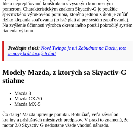
Ide o nepreplňovanú konštrukciu s vysokým kompresným
pomerom. Charakteristickým znakom Skyactiv-G je použitie
špecifického výfukového potrubia, ktorého jednou z úloh je znížiť
riziko klepania spaľovania (to isté platí aj pre systém zapaľovania).
Na zvýšenie účinnosti výrobca okrem iného použil pokročilý systém
riadenia výkonu.
Prečítajte si tiež:
Nové Twingo je tu! Zabudnite na Daciu, toto
je nový kráľ lacných áut!
Modely Mazda, z ktorých sa Skyactiv-G
stiahne
Mazda 3
Mazda CX-30
Mazda MX-5
Čo ďalej? Mazda upravuje ponuku. Bohužiaľ, veľa závisí od
krajiny a príslušných miestnych predpisov. V praxi to znamená, že
motor 2.0 Skyactiv-G nedostane všade vhodnú náhradu.