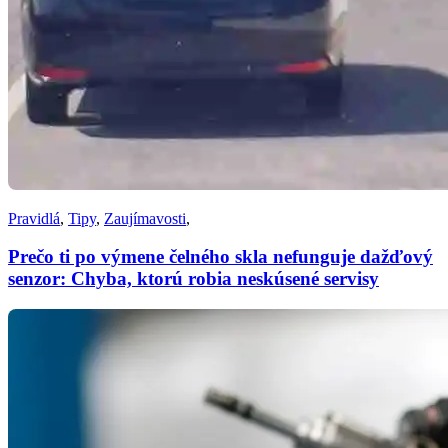
Pravidlá
,
Tipy
,
Zaujímavosti
,
Prečo ti po výmene čelného skla nefunguje dažďový
senzor: Chyba, ktorú robia neskúsené servisy