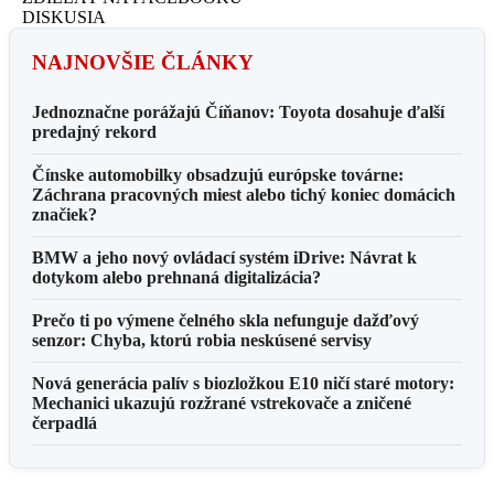
DISKUSIA
NAJNOVŠIE ČLÁNKY
Jednoznačne porážajú Číňanov: Toyota dosahuje ďalší
predajný rekord
Čínske automobilky obsadzujú európske továrne:
Záchrana pracovných miest alebo tichý koniec domácich
značiek?
BMW a jeho nový ovládací systém iDrive: Návrat k
dotykom alebo prehnaná digitalizácia?
Prečo ti po výmene čelného skla nefunguje dažďový
senzor: Chyba, ktorú robia neskúsené servisy
Nová generácia palív s biozložkou E10 ničí staré motory:
Mechanici ukazujú rozžrané vstrekovače a zničené
čerpadlá