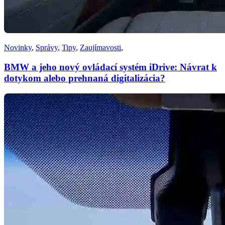
Novinky
,
Správy
,
Tipy
,
Zaujímavosti
,
BMW a jeho nový ovládací systém iDrive: Návrat k
dotykom alebo prehnaná digitalizácia?