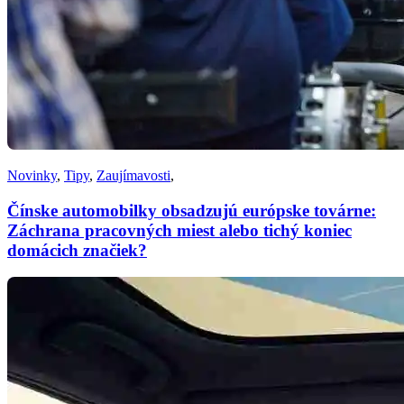
Novinky
,
Tipy
,
Zaujímavosti
,
Čínske automobilky obsadzujú európske továrne:
Záchrana pracovných miest alebo tichý koniec
domácich značiek?