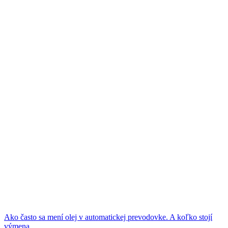
Ako často sa mení olej v automatickej prevodovke. A koľko stojí
výmena