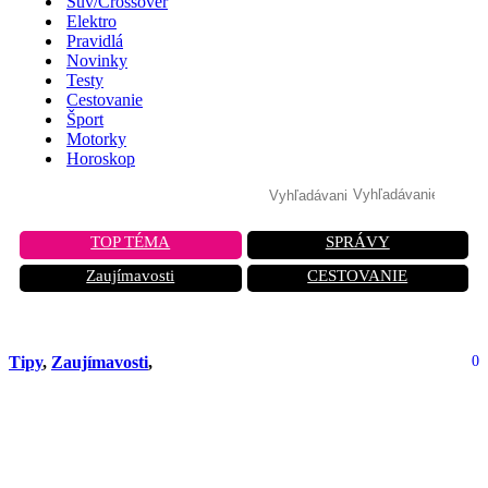
Suv/Crossover
Elektro
Pravidlá
Novinky
Testy
Cestovanie
Šport
Motorky
Horoskop
TOP TÉMA
SPRÁVY
Zaujímavosti
CESTOVANIE
Tipy
,
Zaujímavosti
,
0
Rozlúčka s úspešným a odolným
motorom. Japonská značka sa
vzdáva obľúbeného motora