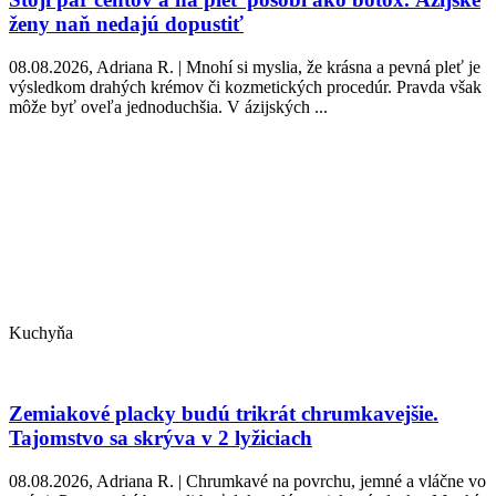
ženy naň nedajú dopustiť
08.08.2026, Adriana R. | Mnohí si myslia, že krásna a pevná pleť je
výsledkom drahých krémov či kozmetických procedúr. Pravda však
môže byť oveľa jednoduchšia. V ázijských ...
Kuchyňa
Zemiakové placky budú trikrát chrumkavejšie.
Tajomstvo sa skrýva v 2 lyžiciach
08.08.2026, Adriana R. | Chrumkavé na povrchu, jemné a vláčne vo