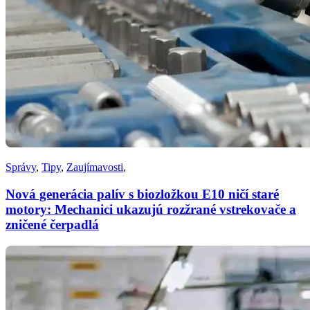
Správy
,
Tipy
,
Zaujímavosti
,
Nová generácia palív s biozložkou E10 ničí staré
motory: Mechanici ukazujú rozžrané vstrekovače a
zničené čerpadlá