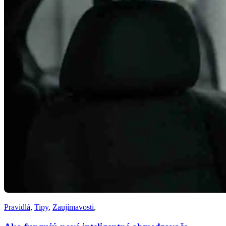
Pravidlá
,
Tipy
,
Zaujímavosti
,