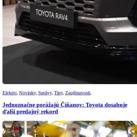
Elektro
,
Novinky
,
Správy
,
Tipy
,
Zaujímavosti
,
Jednoznačne porážajú Číňanov: Toyota dosahuje
ďalší predajný rekord