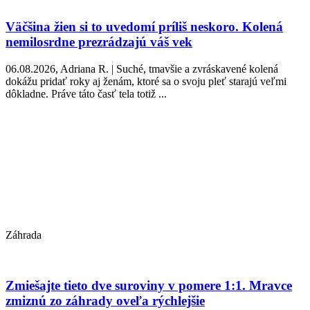
Väčšina žien si to uvedomí príliš neskoro. Kolená
nemilosrdne prezrádzajú váš vek
06.08.2026, Adriana R. | Suché, tmavšie a zvráskavené kolená
dokážu pridať roky aj ženám, ktoré sa o svoju pleť starajú veľmi
dôkladne. Práve táto časť tela totiž ...
Záhrada
Zmiešajte tieto dve suroviny v pomere 1:1. Mravce
zmiznú zo záhrady oveľa rýchlejšie