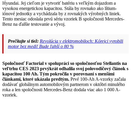
Hyundai. Jej cieľom je vytvoriť batériu s veľkým dojazdom a
vysokou energetickou kapacitou. Stála by rovnako ako lítium-
iónové jednotky a vychádzala by z rovnakých výrobných liniek.
Tento mesiac odoslala prvú sériu vzoriek B spoločnosti Mercedes-
Benz na ďalšie testovanie a vývoj.
Prečítajte si tiež:
Revolúcia v elektromobiloch: Kórejci vyrobili
motor bez medi! Bude ľahší o 80 %
Spoločnosť Factorial v spolupráci so spoločnosťou Stellantis na
veľtrhu CES 2023 prvýkrát odhalila svoj polovodičový článok s
kapacitou 100 Ah.
Tým pokročila v porovnaní s menšími
článkami, ktoré ukázala predtým.
Prvé 100-Ah A-vzorky začala
dodávať globálnym automobilovým partnerom v októbri minulého
roka a len spoločnosti Mercedes-Benz dodala viac ako 1 000 A-
vzoriek.