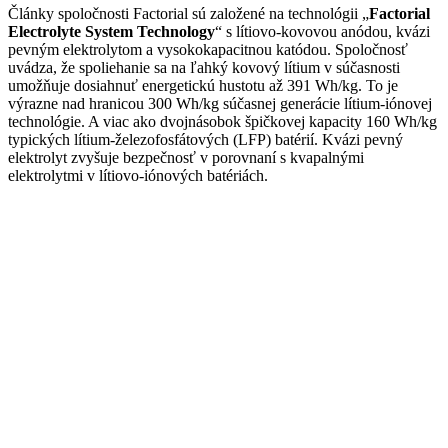
Články spoločnosti Factorial sú založené na technológii „
Factorial
Electrolyte System Technology
“ s lítiovo-kovovou anódou, kvázi
pevným elektrolytom a vysokokapacitnou katódou. Spoločnosť
uvádza, že spoliehanie sa na ľahký kovový lítium v súčasnosti
umožňuje dosiahnuť energetickú hustotu až 391 Wh/kg. To je
výrazne nad hranicou 300 Wh/kg súčasnej generácie lítium-iónovej
technológie. A viac ako dvojnásobok špičkovej kapacity 160 Wh/kg
typických lítium-železofosfátových (LFP) batérií. Kvázi pevný
elektrolyt zvyšuje bezpečnosť v porovnaní s kvapalnými
elektrolytmi v lítiovo-iónových batériách.