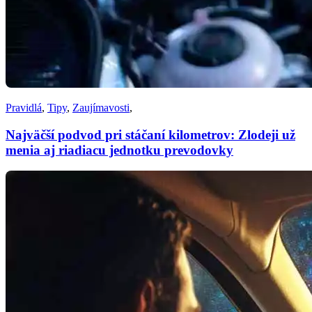
Pravidlá
,
Tipy
,
Zaujímavosti
,
Najväčší podvod pri stáčaní kilometrov: Zlodeji už
menia aj riadiacu jednotku prevodovky