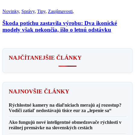
Novinky
,
Správy
,
Tipy
,
Zaujímavosti
,
Škoda potichu zastavila výrobu: Dva ikonické
modely však nekončia, išlo o letnú odstávku
NAJČÍTANEJŠIE ČLÁNKY
NAJNOVŠIE ČLÁNKY
Rýchlostné kamery na diaľniciach merajú aj rozostup?
Vodiči zatiaľ nedostávajú tisíce eur za „lepenie sa“
Ako fungujú nové inteligentné obmedzovače rýchlosti v
reálnej premávke na slovenských cestách