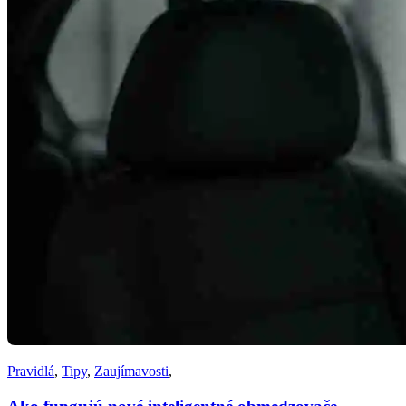
Pravidlá
,
Tipy
,
Zaujímavosti
,