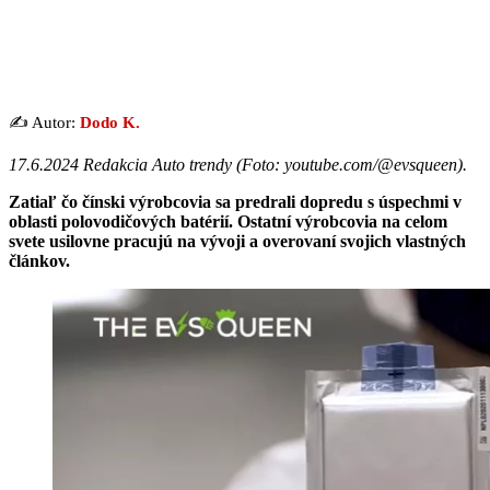
✍️ Autor:
Dodo K.
17.6.2024 Redakcia Auto trendy (Foto: youtube.com/@evsqueen).
Zatiaľ čo čínski výrobcovia sa predrali dopredu s úspechmi v
oblasti polovodičových batérií.
Ostatní výrobcovia na celom
svete usilovne pracujú na vývoji a overovaní svojich vlastných
článkov.