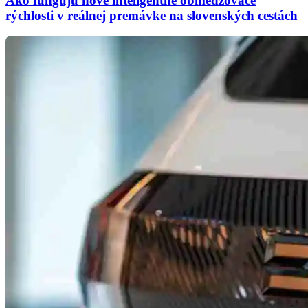
Ako fungujú nové inteligentné obmedzovače
rýchlosti v reálnej premávke na slovenských cestách