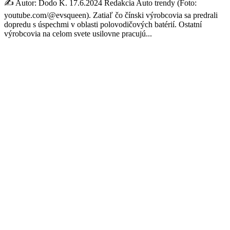
✍️ Autor: Dodo K. 17.6.2024 Redakcia Auto trendy (Foto:
youtube.com/@evsqueen). Zatiaľ čo čínski výrobcovia sa predrali
dopredu s úspechmi v oblasti polovodičových batérií. Ostatní
výrobcovia na celom svete usilovne pracujú...