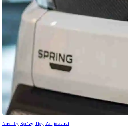
Novinky
,
Správy
,
Tipy
,
Zaujímavosti
,