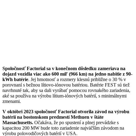
Spoločnosť Factorial sa v konečnom dôsledku zameriava na
dojazd vozidla viac ako 600 míľ (966 km) na jedno nabitie z 90-
kWh batérie
. Jej hmotnosť a rozmery klesnú približne o 30 % v
porovnaní s bežnou lítiovo-iónovou batériou. Batérie FEST sú tiež
navrhnuté tak, aby sa dali vyrábať pomocou rovnakého zariadenia,
aké sa používa na výrobu lítium-iónových batérií, s minimálnymi
zmenami.
V októbri 2023 spoločnosť Factorial otvorila závod na výrobu
batérií na bostonskom predmestí Methuen v štáte
Massachusetts.
Očakáva, že po spustení a plnej prevádzke s
kapacitou 200 MW bude toto zariadenie najväčším závodom na
výrobu polovodičových batérií v USA.