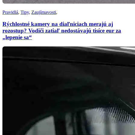
Pravidlá
,
Tipy
,
Zaujímavosti
,
Rýchlostné kamery na diaľniciach merajú aj
rozostup? Vodiči zatiaľ nedostávajú tisíce eur za
„lepenie sa“