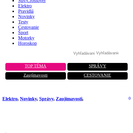
Suv/Crossover
Elektro
Pravidlá
Novinky
Testy
Cestovanie
Šport
Motorky
Horoskop
TOP TÉMA
SPRÁVY
Zaujímavosti
CESTOVANIE
Elektro
,
Novinky
,
Správy
,
Zaujímavosti
,
0
Polovodičová batéria od amerického
výrobcu článkov dosiahla nový míľnik