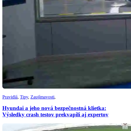
Pravidlá
,
Tipy
,
Zaujímavosti
,
Hyundai a jeho nová bezpečnostná klietka:
Výsledky crash testov prekvapili aj expertov