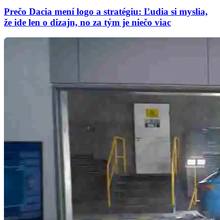
Prečo Dacia mení logo a stratégiu: Ľudia si myslia,
že ide len o dizajn, no za tým je niečo viac