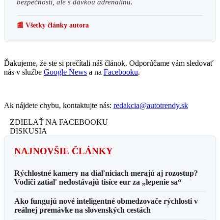
bezpečnosti, ale s dávkou adrenalínu.
📰 Všetky články autora
Ďakujeme, že ste si prečítali náš článok. Odporúčame vám sledovať
nás v službe
Google News
a na
Facebooku
.
Ak nájdete chybu, kontaktujte nás:
redakcia@autotrendy.sk
ZDIELAŤ NA FACEBOOKU
DISKUSIA
NAJNOVŠIE ČLÁNKY
Rýchlostné kamery na diaľniciach merajú aj rozostup?
Vodiči zatiaľ nedostávajú tisíce eur za „lepenie sa“
Ako fungujú nové inteligentné obmedzovače rýchlosti v
reálnej premávke na slovenských cestách