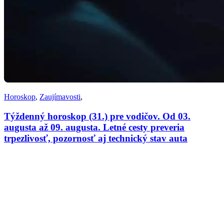
Horoskop
,
Zaujímavosti
,
Týždenný horoskop (31.) pre vodičov. Od 03.
augusta až 09. augusta. Letné cesty preveria
trpezlivosť, pozornosť aj technický stav auta