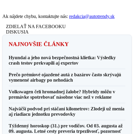
Ak nájdete chybu, kontaktujte nás:
redakcia@autotrendy.sk
ZDIELAŤ NA FACEBOOKU
DISKUSIA
NAJNOVŠIE ČLÁNKY
Hyundai a jeho nová bezpečnostná klietka: Výsledky
crash testov prekvapili aj expertov
Prečo prémiové ojazdené autá z bazárov často skrývajú
vymenené airbagy po nehodách
Volkswagen čelí hromadnej žalobe? Hybridy môžu v
premávke spotrebovať násobne viac než v reklame
Najväčší podvod pri stáčaní kilometrov: Zlodeji už menia
aj riadiacu jednotku prevodovky
Týždenný horoskop (31.) pre vodičov. Od 03. augusta až
09. augusta. Letné cesty preveria trpezlivosť, pozornosť