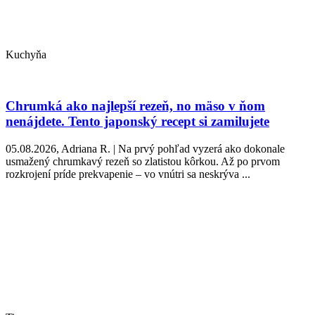
Kuchyňa
Chrumká ako najlepší rezeň, no mäso v ňom
nenájdete. Tento japonský recept si zamilujete
05.08.2026, Adriana R. | Na prvý pohľad vyzerá ako dokonale
usmažený chrumkavý rezeň so zlatistou kôrkou. Až po prvom
rozkrojení príde prekvapenie – vo vnútri sa neskrýva ...