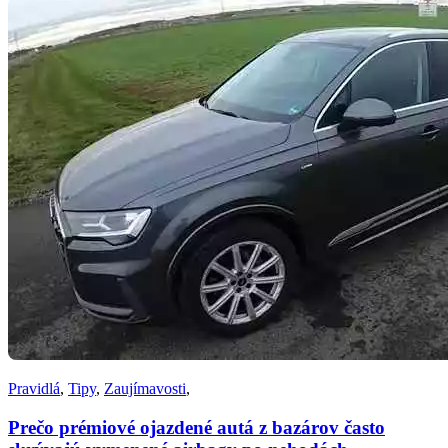
Pravidlá
,
Tipy
,
Zaujímavosti
,
Prečo prémiové ojazdené autá z bazárov často