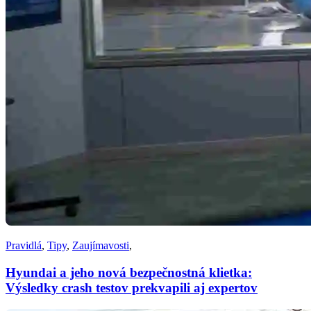
Pravidlá
,
Tipy
,
Zaujímavosti
,
Hyundai a jeho nová bezpečnostná klietka:
Výsledky crash testov prekvapili aj expertov