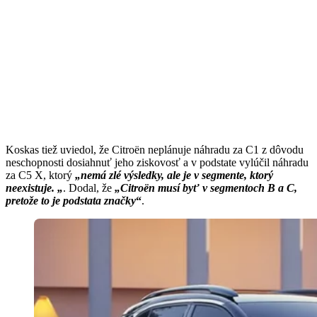
Koskas tiež uviedol, že Citroën neplánuje náhradu za C1 z dôvodu
neschopnosti dosiahnuť jeho ziskovosť a v podstate vylúčil náhradu
za C5 X, ktorý
„nemá zlé výsledky, ale je v segmente, ktorý
neexistuje. „
. Dodal, že
„
Citroën
musí byť v segmentoch B a C,
pretože to je podstata značky
“
.