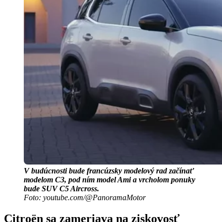
V budúcnosti bude francúzsky modelový rad začínať
modelom C3, pod ním model Ami a vrcholom ponuky
bude SUV C5 Aircross.
Foto: youtube.com/@PanoramaMotor
Citroën sa zameriava na ziskovosť