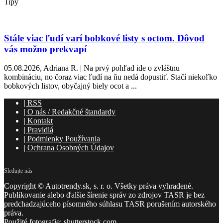
Tipy
Stále viac ľudí varí bobkové listy s octom. Dôvod
vás možno prekvapí
05.08.2026, Adriana R. | Na prvý pohľad ide o zvláštnu
kombináciu, no čoraz viac ľudí na ňu nedá dopustiť. Stačí niekoľko
bobkových listov, obyčajný biely ocot a ...
|
RSS
|
O nás / Redakčné štandardy
|
Kontakt
|
Pravidlá
|
Podmienky Používania
|
Ochrana Osobných Údajov
Sledujte nás
Copyright © Autotrendy.sk, s. r. o. Všetky práva vyhradené.
Publikovanie alebo ďalšie šírenie správ zo zdrojov TASR je bez
predchadzajúceho písomného súhlasu TASR porušením autorského
práva.
Použité fotografie: shutterstock.com