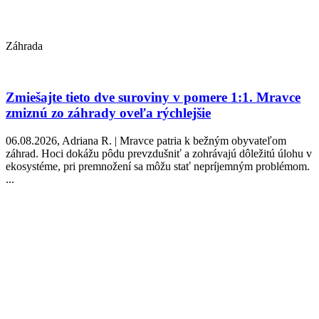
Záhrada
Zmiešajte tieto dve suroviny v pomere 1:1. Mravce
zmiznú zo záhrady oveľa rýchlejšie
06.08.2026, Adriana R. | Mravce patria k bežným obyvateľom
záhrad. Hoci dokážu pôdu prevzdušniť a zohrávajú dôležitú úlohu v
ekosystéme, pri premnožení sa môžu stať nepríjemným problémom.
...