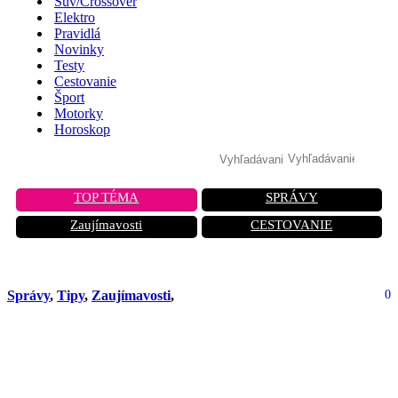
Suv/Crossover
Elektro
Pravidlá
Novinky
Testy
Cestovanie
Šport
Motorky
Horoskop
TOP TÉMA
SPRÁVY
Zaujímavosti
CESTOVANIE
Správy
,
Tipy
,
Zaujímavosti
,
0
Citroën oznamuje reštrukturalizáciu
ponuky. C5 X nedostane novú
generáciu