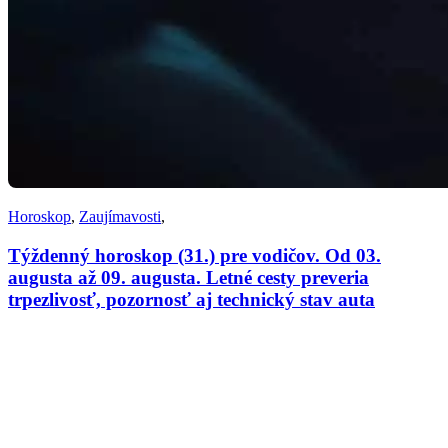
Horoskop
,
Zaujímavosti
,
Týždenný horoskop (31.) pre vodičov. Od 03.
augusta až 09. augusta. Letné cesty preveria
trpezlivosť, pozornosť aj technický stav auta