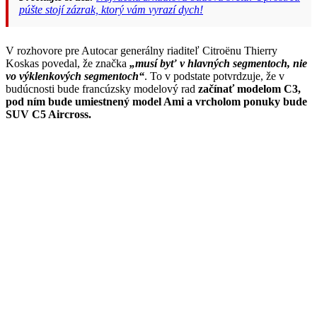
púšte stojí zázrak, ktorý vám vyrazí dych!
V rozhovore pre Autocar generálny riaditeľ Citroënu Thierry
Koskas povedal, že značka
„musí byť v hlavných segmentoch, nie
vo výklenkových segmentoch“
. To v podstate potvrdzuje, že v
budúcnosti bude francúzsky modelový rad
začínať modelom C3,
pod ním bude umiestnený model Ami a vrcholom ponuky bude
SUV C5 Aircross.