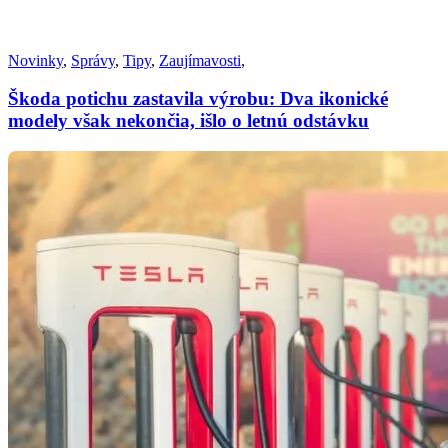
Novinky
,
Správy
,
Tipy
,
Zaujímavosti
,
Škoda potichu zastavila výrobu: Dva ikonické
modely však nekončia, išlo o letnú odstávku