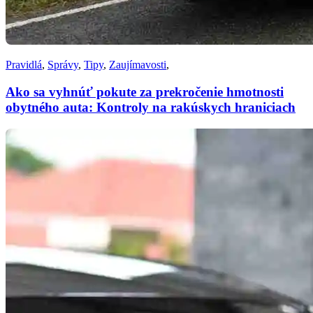
Pravidlá
,
Správy
,
Tipy
,
Zaujímavosti
,
Ako sa vyhnúť pokute za prekročenie hmotnosti
obytného auta: Kontroly na rakúskych hraniciach