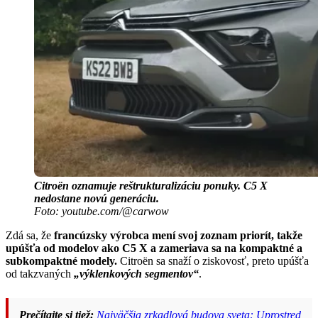
Citroën oznamuje reštrukturalizáciu ponuky. C5 X
nedostane novú generáciu.
Foto: youtube.com/@carwow
Zdá sa, že
francúzsky výrobca mení svoj zoznam priorít, takže
upúšťa od modelov ako C5 X a zameriava sa na kompaktné a
subkompaktné modely.
Citroën sa snaží o ziskovosť, preto upúšťa
od takzvaných
„výklenkových segmentov“
.
Prečítajte si tiež:
Najväčšia zrkadlová budova sveta: Uprostred