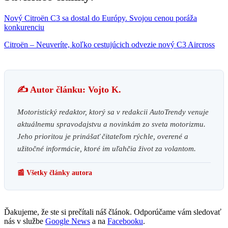
Nový Citroën C3 sa dostal do Európy. Svojou cenou poráža
konkurenciu
Citroën – Neuveríte, koľko cestujúcich odvezie nový C3 Aircross
✍️ Autor článku: Vojto K.
Motoristický redaktor, ktorý sa v redakcii AutoTrendy venuje
aktuálnemu spravodajstvu a novinkám zo sveta motorizmu.
Jeho prioritou je prinášať čitateľom rýchle, overené a
užitočné informácie, ktoré im uľahčia život za volantom.
📰 Všetky články autora
Ďakujeme, že ste si prečítali náš článok. Odporúčame vám sledovať
nás v službe
Google News
a na
Facebooku
.