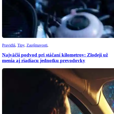
Pravidlá
,
Tipy
,
Zaujímavosti
,
Najväčší podvod pri stáčaní kilometrov: Zlodeji už
menia aj riadiacu jednotku prevodovky