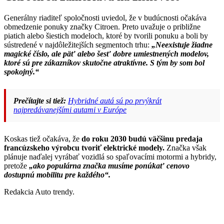
Generálny riaditeľ spoločnosti uviedol, že v budúcnosti očakáva
obmedzenie ponuky značky Citroen. Preto uvažuje o približne
piatich alebo šiestich modeloch, ktoré by tvorili ponuku a boli by
sústredené v najdôležitejších segmentoch trhu:
„Neexistuje žiadne
magické číslo, ale päť alebo šesť dobre umiestnených modelov,
ktoré sú pre zákazníkov skutočne atraktívne. S tým by som bol
spokojný.“
Prečítajte si tiež:
Hybridné autá sú po prvýkrát
najpredávanejšími autami v Európe
Koskas tiež očakáva, že
do roku 2030 budú väčšinu predaja
francúzskeho výrobcu tvoriť elektrické modely.
Značka však
plánuje naďalej vyrábať vozidlá so spaľovacími motormi a hybridy,
pretože
„ako populárna značka musíme ponúkať cenovo
dostupnú mobilitu pre každého“.
Redakcia Auto trendy.