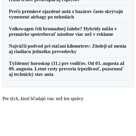
Prečo prémiové ojazdené autá z bazárov často skrývajú
vymenené airbagy po nehodách
Volkswagen čelí hromadnej žalobe? Hybridy môžu v
premávke spotrebovať násobne viac než v reklame
Najväčší podvod pri stáčaní kilometrov: Zlodeji už menia
aj riadiacu jednotku prevodovky
Týždenný horoskop (31.) pre vodičov. Od 03. augusta až
09. augusta. Letné cesty preveria trpezlivosť, pozornosť
aj technický stav auta
Pre tých, ktorí hľadajú viac než len správy