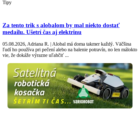
Tipy
Za tento trik s alobalom by mal niekto dostať
medailu. Ušetrí čas aj elektrinu
05.08.2026, Adriana R. | Alobal má doma takmer každý. Väčšina
ľudí ho používa pri pečení alebo na balenie potravín, no len málokto
vie, že dokáže výrazne uľahčiť ...