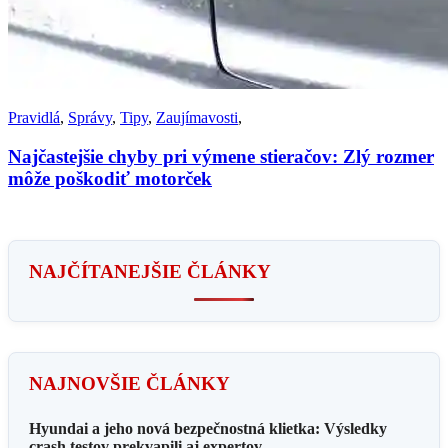
Pravidlá
,
Správy
,
Tipy
,
Zaujímavosti
,
Najčastejšie chyby pri výmene stieračov: Zlý rozmer
môže poškodiť motorček
NAJČÍTANEJŠIE ČLÁNKY
NAJNOVŠIE ČLÁNKY
Hyundai a jeho nová bezpečnostná klietka: Výsledky
crash testov prekvapili aj expertov