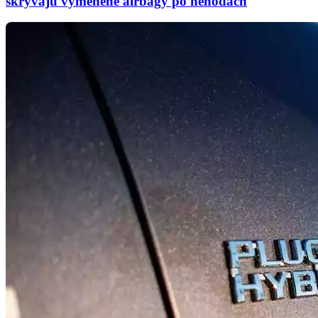
skrývajú vymenené airbagy po nehodách