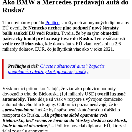
Ako BMW a Mercedes predávajú autá do
Ruska?
Tím novinárov portálu
Politico
si u štyroch anonymných diplomatov
EÚ overil, že
Nemecko nechce plne podporiť nový štrnásty
balík sankcií EÚ voči Rusku.
Tvrdia, že by sa tým
obmedzil
pašerácky kanál pre luxusný tovar do Ruska.
Ten v súčasnosti
vedie cez Bielorusko
, kde dovoz áut z EÚ vlani vzrástol na 2,6
miliardy dolárov. EUR, čo je štyrikrát viac ako v roku 2021.
Prečítajte si tiež:
Chcete naštartovať auto? Zaplaťte
predplatné. Odvážny krok japonskej značky
Výskumníci pritom konštatujú, že viac ako polovicu hodnoty
dovozného trhu do Bieloruska (1,4 miliardy USD)
tvorili luxusné
automobily
. Tieto údaje sú však v rozpore s vývojom domáceho
automobilového trhu krajiny. Odborníci poznamenávajú, že to
„pravdepodobne“
môže byť spôsobené skutočnosťou ďalšieho
reexportu do Ruska.
„Ak prijmeme slabé opatrenia voči
Bielorusku, keď vieme, že tovar sa do Moskvy dostáva cez Minsk,
bude to akosi absurdné,“
– Politico povedal diplomat EÚ, ktorý si
želal zostať v anonymite.