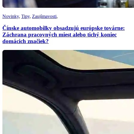
Novinky
,
Tipy
,
Zaujímavosti
,
Čínske automobilky obsadzujú európske továrne:
Záchrana pracovných miest alebo tichý koniec
domácich značiek?