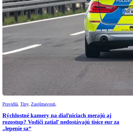
Pravidlá
,
Tipy
,
Zaujímavosti
,
Rýchlostné kamery na diaľniciach merajú aj
rozostup? Vodiči zatiaľ nedostávajú tisíce eur za
„lepenie sa“