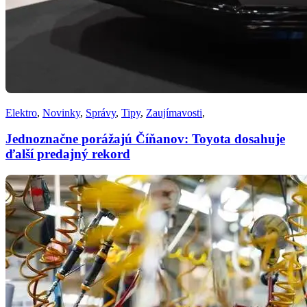
Elektro
,
Novinky
,
Správy
,
Tipy
,
Zaujímavosti
,
Jednoznačne porážajú Číňanov: Toyota dosahuje
ďalší predajný rekord