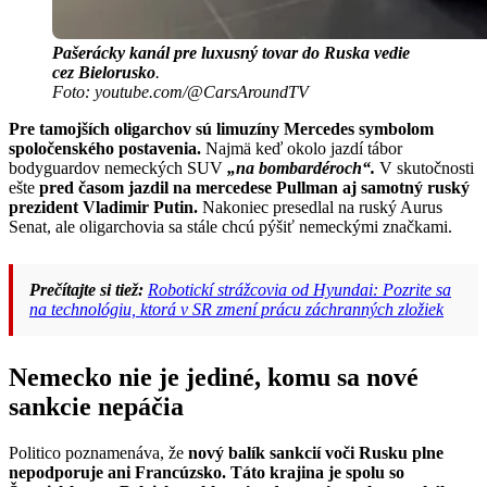
Pašerácky kanál pre luxusný tovar do Ruska
vedie
cez Bielorusko
.
Foto: youtube.com/@CarsAroundTV
Pre tamojších oligarchov sú limuzíny Mercedes symbolom
spoločenského postavenia.
Najmä keď okolo jazdí tábor
bodyguardov nemeckých SUV
„na bombardéroch“.
V skutočnosti
ešte
pred časom jazdil na mercedese Pullman aj samotný ruský
prezident Vladimir Putin.
Nakoniec presedlal na ruský Aurus
Senat, ale oligarchovia sa stále chcú pýšiť nemeckými značkami.
Prečítajte si tiež:
Robotickí strážcovia od Hyundai: Pozrite sa
na technológiu, ktorá v SR zmení prácu záchranných zložiek
Nemecko nie je jediné, komu sa nové
sankcie nepáčia
Politico poznamenáva, že
nový balík sankcií voči Rusku plne
nepodporuje ani Francúzsko. Táto krajina je spolu so