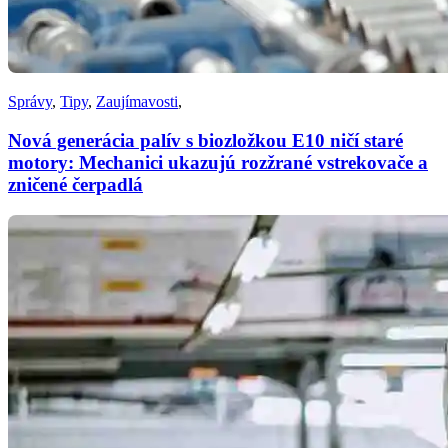
Správy
,
Tipy
,
Zaujímavosti
,
Nová generácia palív s biozložkou E10 ničí staré
motory: Mechanici ukazujú rozžrané vstrekovače a
zničené čerpadlá