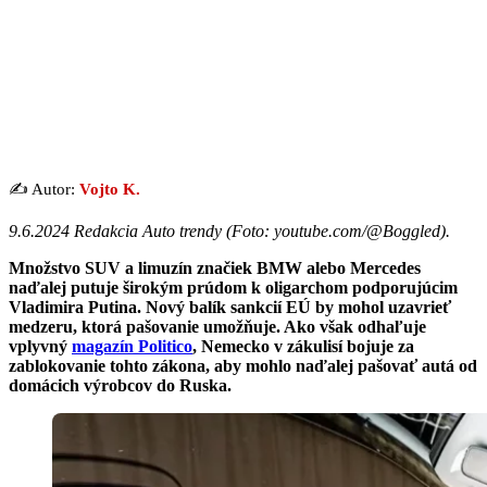
✍️ Autor:
Vojto K.
9.6.2024 Redakcia Auto trendy (Foto: youtube.com/@Boggled).
Množstvo SUV a limuzín značiek BMW alebo Mercedes
naďalej putuje širokým prúdom k oligarchom podporujúcim
Vladimira Putina. Nový balík sankcií EÚ by mohol uzavrieť
medzeru, ktorá pašovanie umožňuje. Ako však odhaľuje
vplyvný
magazín Politico
, Nemecko v zákulisí bojuje za
zablokovanie tohto zákona, aby mohlo naďalej pašovať autá od
domácich výrobcov do Ruska.