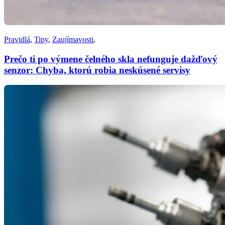
Pravidlá
,
Tipy
,
Zaujímavosti
,
Prečo ti po výmene čelného skla nefunguje dažďový
senzor: Chyba, ktorú robia neskúsené servisy