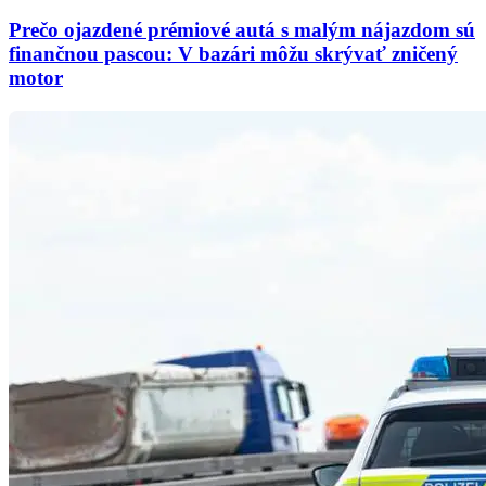
Prečo ojazdené prémiové autá s malým nájazdom sú
finančnou pascou: V bazári môžu skrývať zničený
motor