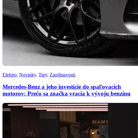
Elektro
,
Novinky
,
Tipy
,
Zaujímavosti
,
Mercedes-Benz a jeho investície do spaľovacích
motorov: Prečo sa značka vracia k vývoju benzínu