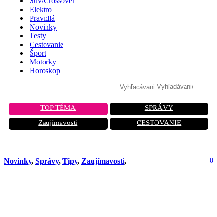
Suv/Crossover
Elektro
Pravidlá
Novinky
Testy
Cestovanie
Šport
Motorky
Horoskop
TOP TÉMA
SPRÁVY
Zaujímavosti
CESTOVANIE
Novinky
,
Správy
,
Tipy
,
Zaujímavosti
,
0
Nemecko podporuje pašovanie
svojich SUV a limuzín Putinovým
oligarchom. Škandál v zákulisí