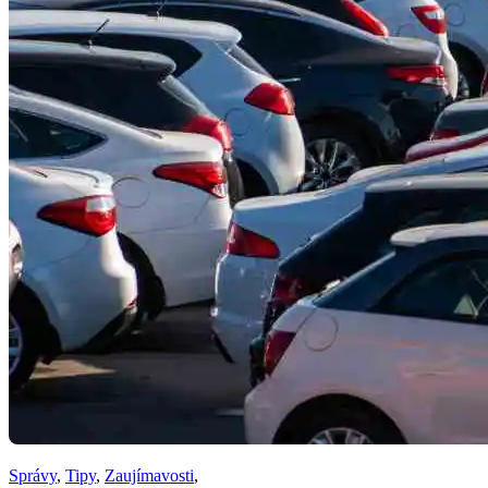
Správy
,
Tipy
,
Zaujímavosti
,