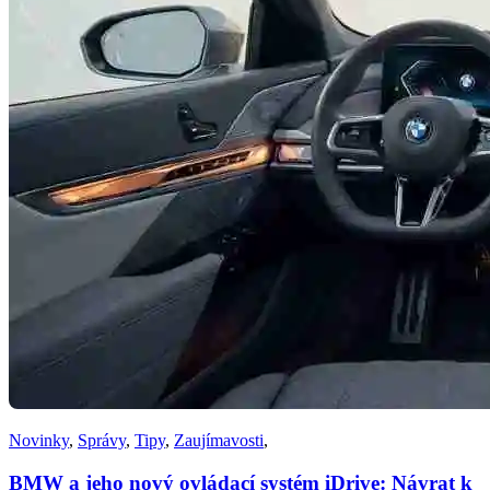
Novinky
,
Správy
,
Tipy
,
Zaujímavosti
,
BMW a jeho nový ovládací systém iDrive: Návrat k