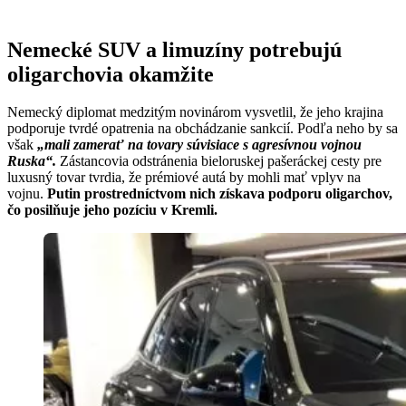
Nemecké SUV a limuzíny potrebujú
oligarchovia okamžite
Nemecký diplomat medzitým novinárom vysvetlil, že jeho krajina
podporuje tvrdé opatrenia na obchádzanie sankcií. Podľa neho by sa
však
„mali zamerať na tovary súvisiace s agresívnou vojnou
Ruska“.
Zástancovia odstránenia bieloruskej pašeráckej cesty pre
luxusný tovar tvrdia, že prémiové autá by mohli mať vplyv na
vojnu.
Putin prostredníctvom nich získava podporu oligarchov,
čo posilňuje jeho pozíciu v Kremli.