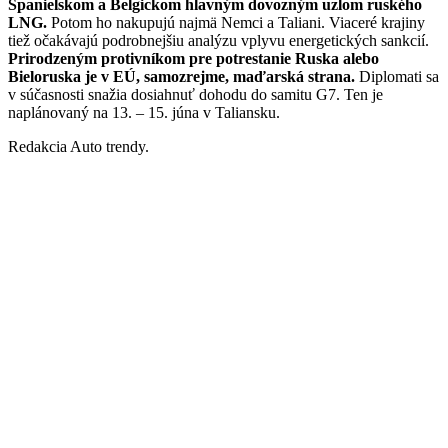
Španielskom a Belgickom hlavným dovozným uzlom ruského
LNG.
Potom ho nakupujú najmä Nemci a Taliani. Viaceré krajiny
tiež očakávajú podrobnejšiu analýzu vplyvu energetických sankcií.
Prirodzeným protivníkom pre potrestanie Ruska alebo
Bieloruska je v EÚ, samozrejme, maďarská strana.
Diplomati sa
v súčasnosti snažia dosiahnuť dohodu do samitu G7. Ten je
naplánovaný na 13. – 15. júna v Taliansku.
Redakcia Auto trendy.