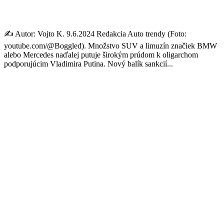
diplomacie EÚ
✍️ Autor: Vojto K. 9.6.2024 Redakcia Auto trendy (Foto:
youtube.com/@Boggled). Množstvo SUV a limuzín značiek BMW
alebo Mercedes naďalej putuje širokým prúdom k oligarchom
podporujúcim Vladimira Putina. Nový balík sankcií...