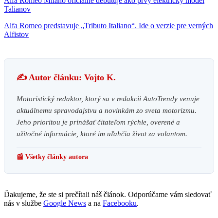
Alfa Romeo Milano oficiálne debutuje ako prvý elektrický model
Talianov
Alfa Romeo predstavuje „Tributo Italiano“. Ide o verzie pre verných
Alfistov
✍️ Autor článku: Vojto K.
Motoristický redaktor, ktorý sa v redakcii AutoTrendy venuje
aktuálnemu spravodajstvu a novinkám zo sveta motorizmu.
Jeho prioritou je prinášať čitateľom rýchle, overené a
užitočné informácie, ktoré im uľahčia život za volantom.
📰 Všetky články autora
Ďakujeme, že ste si prečítali náš článok. Odporúčame vám sledovať
nás v službe
Google News
a na
Facebooku
.