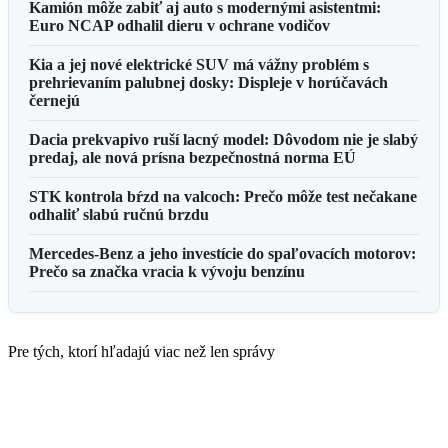
Kamión môže zabiť aj auto s modernými asistentmi:
Euro NCAP odhalil dieru v ochrane vodičov
Kia a jej nové elektrické SUV má vážny problém s
prehrievaním palubnej dosky: Displeje v horúčavách
černejú
Dacia prekvapivo ruší lacný model: Dôvodom nie je slabý
predaj, ale nová prísna bezpečnostná norma EÚ
STK kontrola bŕzd na valcoch: Prečo môže test nečakane
odhaliť slabú ručnú brzdu
Mercedes-Benz a jeho investície do spaľovacích motorov:
Prečo sa značka vracia k vývoju benzínu
Pre tých, ktorí hľadajú viac než len správy