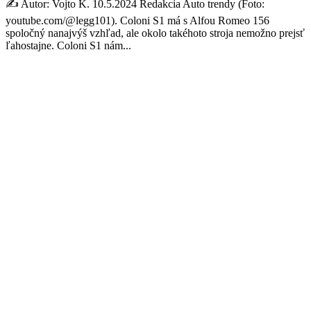
✍️ Autor: Vojto K. 10.5.2024 Redakcia Auto trendy (Foto:
youtube.com/@legg101). Coloni S1 má s Alfou Romeo 156
spoločný nanajvýš vzhľad, ale okolo takéhoto stroja nemožno prejsť
ľahostajne. Coloni S1 nám...