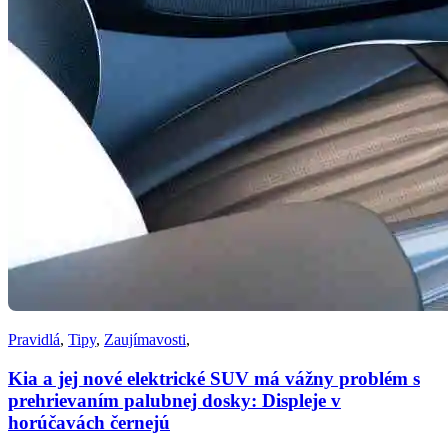
Pravidlá
,
Tipy
,
Zaujímavosti
,
Kia a jej nové elektrické SUV má vážny problém s
prehrievaním palubnej dosky: Displeje v
horúčavách černejú