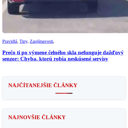
Pravidlá
,
Tipy
,
Zaujímavosti
,
Prečo ti po výmene čelného skla nefunguje dažďový
senzor: Chyba, ktorú robia neskúsené servisy
NAJČÍTANEJŠIE ČLÁNKY
NAJNOVŠIE ČLÁNKY