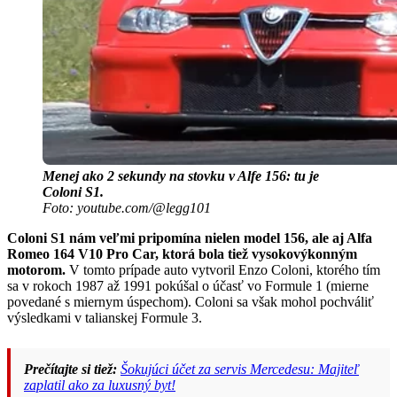
Menej ako 2 sekundy na stovku v Alfe 156: tu je
Coloni S1.
Foto: youtube.com/@legg101
Coloni S1 nám veľmi pripomína nielen model 156, ale aj Alfa
Romeo 164 V10 Pro Car, ktorá bola tiež vysokovýkonným
motorom.
V tomto prípade auto vytvoril Enzo Coloni, ktorého tím
sa v rokoch 1987 až 1991 pokúšal o účasť vo Formule 1 (mierne
povedané s miernym úspechom). Coloni sa však mohol pochváliť
výsledkami v talianskej Formule 3.
Prečítajte si tiež:
Šokujúci účet za servis Mercedesu: Majiteľ
zaplatil ako za luxusný byt!