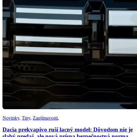
Novinky
,
Tipy
,
Zaujímavosti
,
Dacia prekvapivo ruší lacný model: Dôvodom nie je
slabý predaj, ale nová prísna bezpečnostná norma