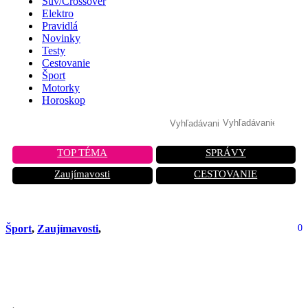
Suv/Crossover
Elektro
Pravidlá
Novinky
Testy
Cestovanie
Šport
Motorky
Horoskop
TOP TÉMA
SPRÁVY
Zaujímavosti
CESTOVANIE
Šport
,
Zaujímavosti
,
0
Menej ako 2 sekundy na stovku v Alfe
156: tu je Coloni S1