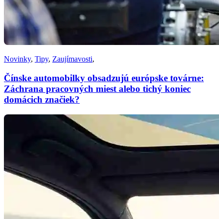
Novinky
,
Tipy
,
Zaujímavosti
,
Čínske automobilky obsadzujú európske továrne:
Záchrana pracovných miest alebo tichý koniec
domácich značiek?