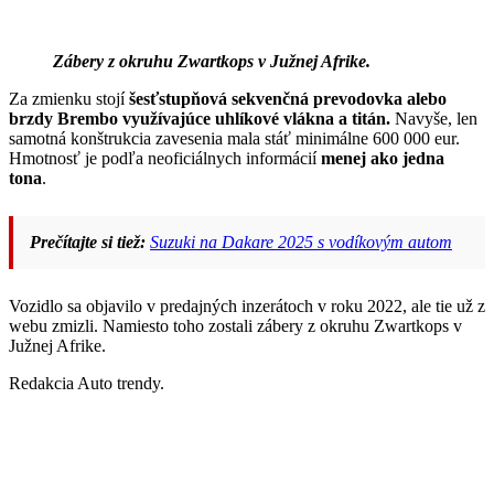
Zábery z okruhu Zwartkops v Južnej Afrik
e.
Za zmienku stojí
šesťstupňová sekvenčná prevodovka alebo
brzdy Brembo využívajúce uhlíkové vlákna a titán.
Navyše, len
samotná konštrukcia zavesenia mala stáť minimálne 600 000 eur.
Hmotnosť je podľa neoficiálnych informácií
menej ako jedna
tona
.
Prečítajte si tiež:
Suzuki na Dakare 2025 s vodíkovým autom
Vozidlo sa objavilo v predajných inzerátoch v roku 2022, ale tie už z
webu zmizli. Namiesto toho zostali zábery z okruhu Zwartkops v
Južnej Afrike.
Redakcia Auto trendy.