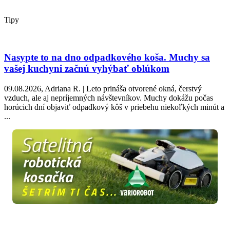
Tipy
Nasypte to na dno odpadkového koša. Muchy sa
vašej kuchyni začnú vyhýbať oblúkom
09.08.2026, Adriana R. | Leto prináša otvorené okná, čerstvý
vzduch, ale aj nepríjemných návštevníkov. Muchy dokážu počas
horúcich dní objaviť odpadkový kôš v priebehu niekoľkých minút a
...