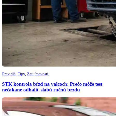
Pravidlá
,
Tipy
,
Zaujímavosti
,
STK kontrola bŕzd na valcoch: Prečo môže test
nečakane odhaliť slabú ručnú brzdu