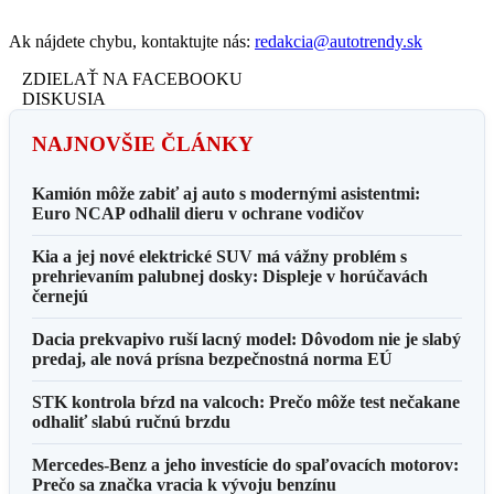
Ak nájdete chybu, kontaktujte nás:
redakcia@autotrendy.sk
ZDIELAŤ NA FACEBOOKU
DISKUSIA
NAJNOVŠIE ČLÁNKY
Kamión môže zabiť aj auto s modernými asistentmi:
Euro NCAP odhalil dieru v ochrane vodičov
Kia a jej nové elektrické SUV má vážny problém s
prehrievaním palubnej dosky: Displeje v horúčavách
černejú
Dacia prekvapivo ruší lacný model: Dôvodom nie je slabý
predaj, ale nová prísna bezpečnostná norma EÚ
STK kontrola bŕzd na valcoch: Prečo môže test nečakane
odhaliť slabú ručnú brzdu
Mercedes-Benz a jeho investície do spaľovacích motorov:
Prečo sa značka vracia k vývoju benzínu