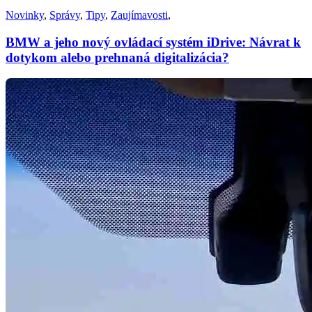
Novinky
,
Správy
,
Tipy
,
Zaujímavosti
,
BMW a jeho nový ovládací systém iDrive: Návrat k
dotykom alebo prehnaná digitalizácia?