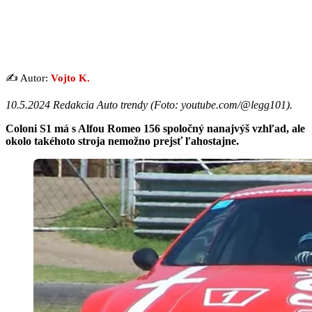
✍️ Autor:
Vojto K.
10.5.2024 Redakcia Auto trendy (
Foto: youtube.com/@legg101
).
Coloni S1 má s Alfou Romeo 156 spoločný nanajvýš vzhľad, ale
okolo takéhoto stroja nemožno prejsť ľahostajne.