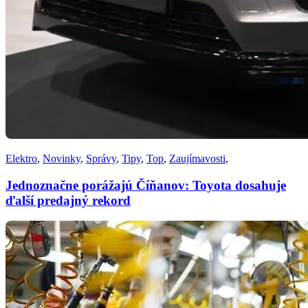
Elektro
,
Novinky
,
Správy
,
Tipy
,
Top
,
Zaujímavosti
,
Jednoznačne porážajú Číňanov: Toyota dosahuje
ďalší predajný rekord