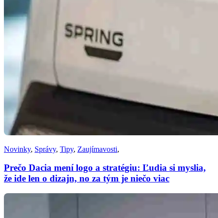
Novinky
,
Správy
,
Tipy
,
Zaujímavosti
,
Prečo Dacia mení logo a stratégiu: Ľudia si myslia,
že ide len o dizajn, no za tým je niečo viac