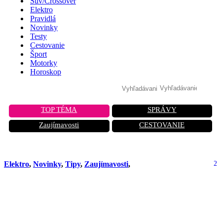
Suv/Crossover
Elektro
Pravidlá
Novinky
Testy
Cestovanie
Šport
Motorky
Horoskop
TOP TÉMA
SPRÁVY
Zaujímavosti
CESTOVANIE
Elektro
,
Novinky
,
Tipy
,
Zaujímavosti
,
2
Elektromobil zo spaľovacieho motora
za 8 hodín. Nemecký startup ohlasuje
revolúciu