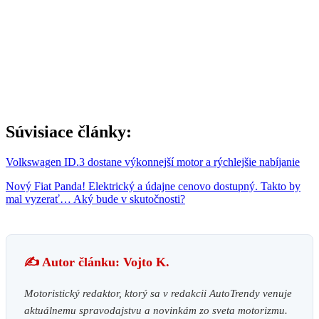
Súvisiace články:
Volkswagen ID.3 dostane výkonnejší motor a rýchlejšie nabíjanie
Nový Fiat Panda! Elektrický a údajne cenovo dostupný. Takto by
mal vyzerať… Aký bude v skutočnosti?
✍️ Autor článku: Vojto K.
Motoristický redaktor, ktorý sa v redakcii AutoTrendy venuje
aktuálnemu spravodajstvu a novinkám zo sveta motorizmu.