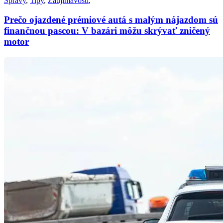
Správy
,
Tipy
,
Zaujímavosti
,
Prečo ojazdené prémiové autá s malým nájazdom sú
finančnou pascou: V bazári môžu skrývať zničený
motor