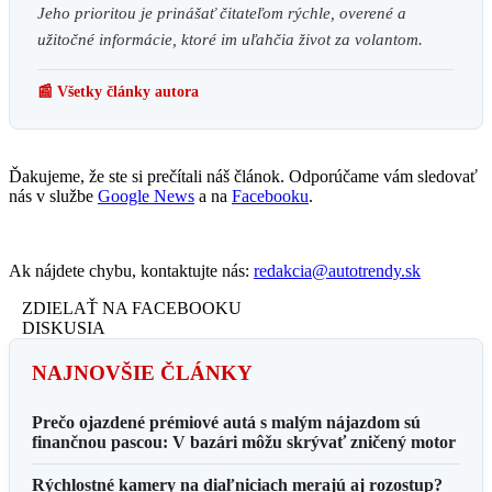
Jeho prioritou je prinášať čitateľom rýchle, overené a
užitočné informácie, ktoré im uľahčia život za volantom.
📰 Všetky články autora
Ďakujeme, že ste si prečítali náš článok. Odporúčame vám sledovať
nás v službe
Google News
a na
Facebooku
.
Ak nájdete chybu, kontaktujte nás:
redakcia@autotrendy.sk
ZDIELAŤ NA FACEBOOKU
DISKUSIA
NAJNOVŠIE ČLÁNKY
Prečo ojazdené prémiové autá s malým nájazdom sú
finančnou pascou: V bazári môžu skrývať zničený motor
Rýchlostné kamery na diaľniciach merajú aj rozostup?