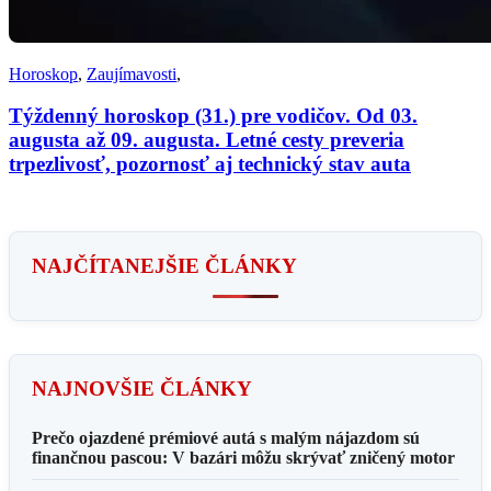
Horoskop
,
Zaujímavosti
,
Týždenný horoskop (31.) pre vodičov. Od 03.
augusta až 09. augusta. Letné cesty preveria
trpezlivosť, pozornosť aj technický stav auta
NAJČÍTANEJŠIE ČLÁNKY
NAJNOVŠIE ČLÁNKY
Prečo ojazdené prémiové autá s malým nájazdom sú
finančnou pascou: V bazári môžu skrývať zničený motor