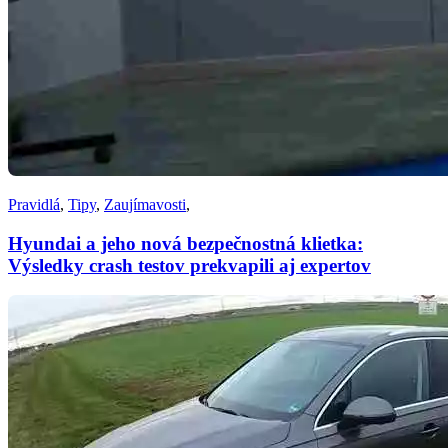
Pravidlá
,
Tipy
,
Zaujímavosti
,
Hyundai a jeho nová bezpečnostná klietka:
Výsledky crash testov prekvapili aj expertov