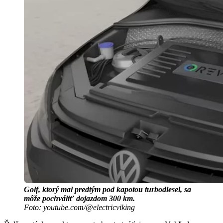
Golf, ktorý mal predtým pod kapotou turbodiesel, sa
môže pochváliť dojazdom 300 km.
Foto: youtube.com/@electricviking