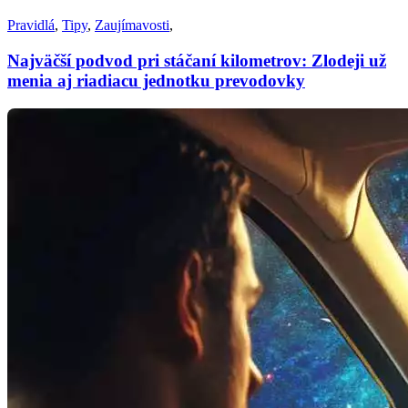
Pravidlá
,
Tipy
,
Zaujímavosti
,
Najväčší podvod pri stáčaní kilometrov: Zlodeji už
menia aj riadiacu jednotku prevodovky