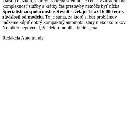
Ďalšou otázkou, s ktorou sa treba stretnúť, je cena. Vzhľadom na
komplexnosť služby a krátky čas prestavby nemôže byť nízka.
Špecialisti zo spoločnosti e-Revolt si želajú 12 až 16 000 eur v
závislosti od modelu.
To je suma, za ktorú si bez problémov
môžeme kúpiť dobrý kompaktný automobil starý niekoľko rokov.
No nikto nepovedal, že elektromobilita bude lacná.
Redakcia Auto trendy.