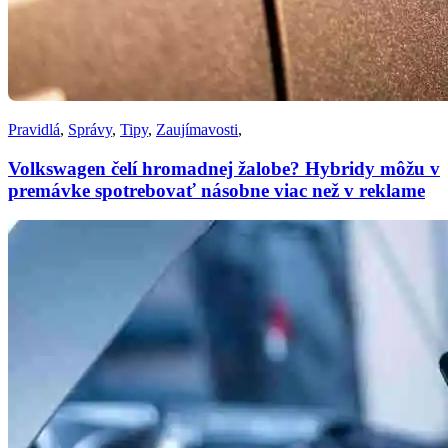
Pravidlá
,
Správy
,
Tipy
,
Zaujímavosti
,
Volkswagen čelí hromadnej žalobe? Hybridy môžu v
premávke spotrebovať násobne viac než v reklame