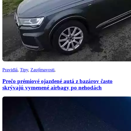
Pravidlá
,
Tipy
,
Zaujímavosti
,
Prečo prémiové ojazdené autá z bazárov často
skrývajú vymenené airbagy po nehodách