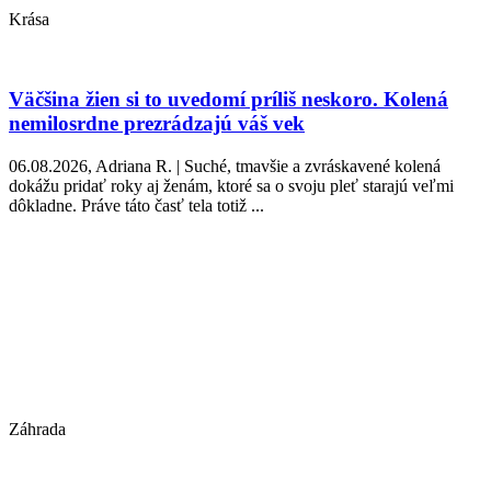
Krása
Väčšina žien si to uvedomí príliš neskoro. Kolená
nemilosrdne prezrádzajú váš vek
06.08.2026, Adriana R. | Suché, tmavšie a zvráskavené kolená
dokážu pridať roky aj ženám, ktoré sa o svoju pleť starajú veľmi
dôkladne. Práve táto časť tela totiž ...
Záhrada