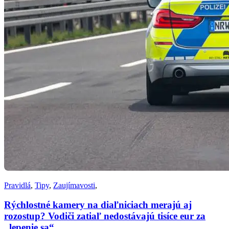
Pravidlá
,
Tipy
,
Zaujímavosti
,
Rýchlostné kamery na diaľniciach merajú aj
rozostup? Vodiči zatiaľ nedostávajú tisíce eur za
„lepenie sa“