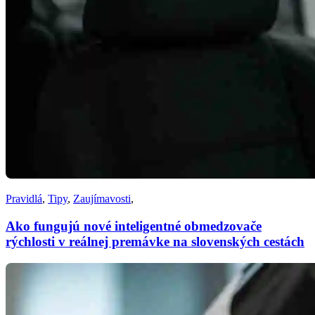
Pravidlá
,
Tipy
,
Zaujímavosti
,
Ako fungujú nové inteligentné obmedzovače
rýchlosti v reálnej premávke na slovenských cestách