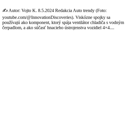
✍️ Autor: Vojto K. 8.5.2024 Redakcia Auto trendy (Foto:
youtube.com/@InnovationDiscoveries). Viskózne spojky sa
používajú ako komponent, ktorý spája ventilátor chladiča s vodným
čerpadlom, a ako súčasť hnacieho ústrojenstva vozidiel 4×4....