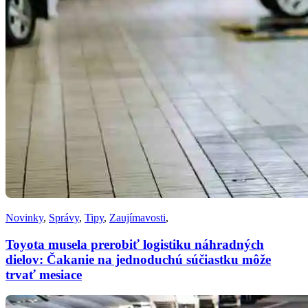
Novinky
,
Správy
,
Tipy
,
Zaujímavosti
,
Toyota musela prerobiť logistiku náhradných
dielov: Čakanie na jednoduchú súčiastku môže
trvať mesiace