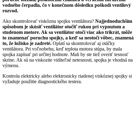
vodného čerpadla, čo v konečnom dôsledku poškodí ventilový
rozvod.
Ako skontrolovať viskóznu spojku ventilátora?
Najjednoduchším
spôsobom je skúsiť ventilátor otočiť rukou pri vypnutom a
studenom motore. Ak sa ventilátor otočí viac ako trikrát, môže
to znamenať poruchu spojky, a keď sa neotočí vôbec, znamená
to, že ložisko je zadreté.
Oplatí sa skontrolovať aj otáčky
ventilátora. Pri voľnobehu, keď teplota motora stúpa, by mala
spojka zapínať pri určitej hodnote. Mali by ste tiež overiť tesnosť
skrine. Ak sú na viskozite viditeľné netesnosti, spojka je vhodná na
výmenu.
Kontrola elektricky alebo elektronicky riadenej viskóznej spojky si
vyžaduje použitie diagnostického testera.