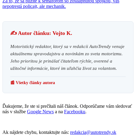
Za to, že sa blížite k semaforom so zošliapnutou spojkou, vás
nepotrestá policajt, ale mechanik.
✍️ Autor článku: Vojto K.
Motoristický redaktor, ktorý sa v redakcii AutoTrendy venuje
aktuálnemu spravodajstvu a novinkám zo sveta motorizmu.
Jeho prioritou je prinášať čitateľom rýchle, overené a
užitočné informácie, ktoré im uľahčia život za volantom.
📰 Všetky články autora
Ďakujeme, že ste si prečítali náš článok. Odporúčame vám sledovať
nás v službe
Google News
a na
Facebooku
.
Ak nájdete chybu, kontaktujte nás:
redakcia@autotrendy.sk