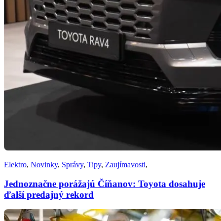
Elektro
,
Novinky
,
Správy
,
Tipy
,
Zaujímavosti
,
Jednoznačne porážajú Číňanov: Toyota dosahuje
ďalší predajný rekord