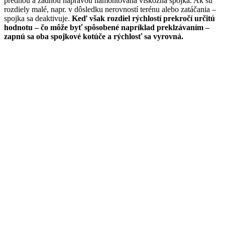
prednou a zadnou nápravou namontovaná viskózna spojka. Ak sú
rozdiely malé, napr. v dôsledku nerovností terénu alebo zatáčania –
spojka sa deaktivuje.
Keď však rozdiel rýchlostí prekročí určitú
hodnotu – čo môže byť spôsobené napríklad preklzávaním –
zapnú sa oba spojkové kotúče a rýchlosť sa vyrovná.