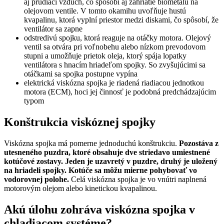
aj prúdiaci vzduch, čo spôsobí aj zahriatie biometalu na
olejovom ventile. V tomto okamihu uvoľňuje hustú
kvapalinu, ktorá vyplní priestor medzi diskami, čo spôsobí, že
ventilátor sa zapne
odstredivú spojku, ktorá reaguje na otáčky motora. Olejový
ventil sa otvára pri voľnobehu alebo nízkom prevodovom
stupni a umožňuje prietok oleja, ktorý spája lopatky
ventilátora s hnacím hriadeľom spojky. So zvyšujúcimi sa
otáčkami sa spojka postupne vypína
elektrická viskózna spojka je riadená riadiacou jednotkou
motora (ECM), hoci jej činnosť je podobná predchádzajúcim
typom
Konštrukcia viskóznej spojky
Viskózna spojka má pomerne jednoduchú konštrukciu.
Pozostáva z
utesneného puzdra, ktoré obsahuje dve striedavo umiestnené
kotúčové zostavy. Jeden je uzavretý v puzdre, druhý je uložený
na hriadeli spojky. Kotúče sa môžu mierne pohybovať vo
vodorovnej polohe.
Celá viskózna spojka je vo vnútri naplnená
motorovým olejom alebo kinetickou kvapalinou.
Akú úlohu zohráva viskózna spojka v
chladiacom systéme?