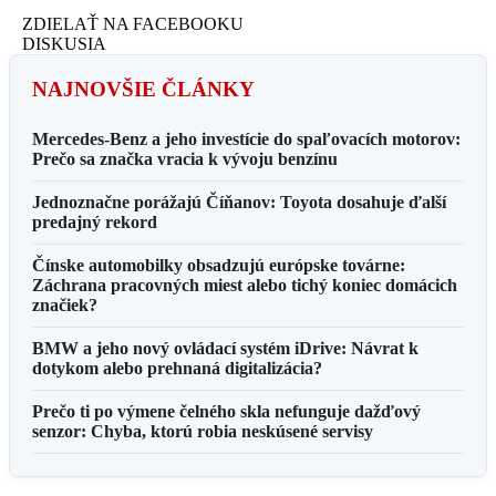
ZDIELAŤ NA FACEBOOKU
DISKUSIA
NAJNOVŠIE ČLÁNKY
Mercedes-Benz a jeho investície do spaľovacích motorov:
Prečo sa značka vracia k vývoju benzínu
Jednoznačne porážajú Číňanov: Toyota dosahuje ďalší
predajný rekord
Čínske automobilky obsadzujú európske továrne:
Záchrana pracovných miest alebo tichý koniec domácich
značiek?
BMW a jeho nový ovládací systém iDrive: Návrat k
dotykom alebo prehnaná digitalizácia?
Prečo ti po výmene čelného skla nefunguje dažďový
senzor: Chyba, ktorú robia neskúsené servisy