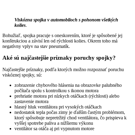
Viskózna spojka v automobiloch s pohonom všetkých
kolies
.
Bohužiaľ, spojka pracuje s oneskorením, ktoré je spôsobené jej
konštrukciou a závisí len od rýchlosti kolies. Okrem toho má
negatívny vplyv na stav pneumatík.
Aké sú najčastejšie príznaky poruchy spojky?
Najčastejšie príznaky, podľa ktorých možno rozpoznať poruchu
viskóznej spojky, sú:
zobrazenie chybového hlásenia na obrazovke palubného
počítača spolu s kontrolkou s ikonou motora
prehriatie motora pri nízkych otáčkach (rýchlosti) alebo
zastavenie motora
hlasný hluk ventilátora pri vysokých otáčkach
nedostatok tepla počas zimy je ďalším častým problémom,
ktorý spôsobuje nepretržitý chod ventilátora, čo prispieva k
vyššej spotrebe paliva a nižšiemu výkonu
ventilátor sa otáča aj pri vypnutom motore