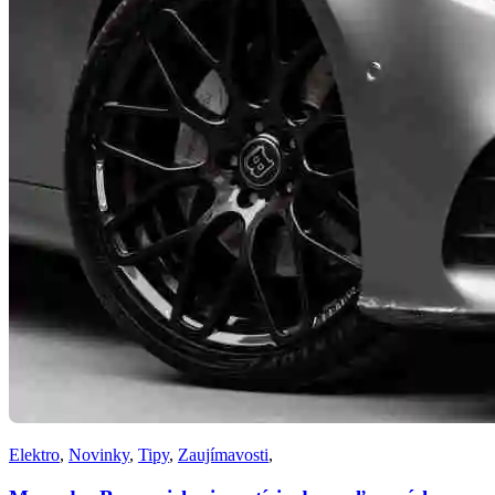
Elektro
,
Novinky
,
Tipy
,
Zaujímavosti
,