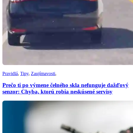
Pravidlá
,
Tipy
,
Zaujímavosti
,
Prečo ti po výmene čelného skla nefunguje dažďový
senzor: Chyba, ktorú robia neskúsené servisy