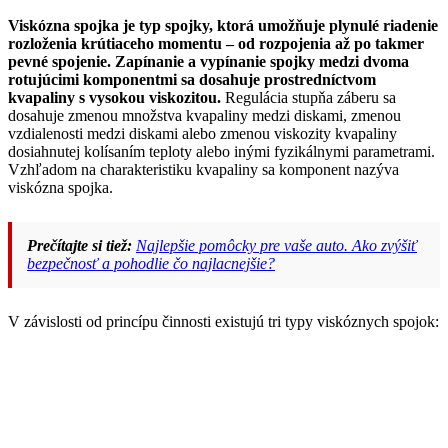
Viskózna spojka je typ spojky, ktorá umožňuje plynulé riadenie
rozloženia krútiaceho momentu – od rozpojenia až po takmer
pevné spojenie. Zapínanie a vypínanie spojky medzi dvoma
rotujúcimi komponentmi sa dosahuje prostredníctvom
kvapaliny s vysokou viskozitou.
Regulácia stupňa záberu sa
dosahuje zmenou množstva kvapaliny medzi diskami, zmenou
vzdialenosti medzi diskami alebo zmenou viskozity kvapaliny
dosiahnutej kolísaním teploty alebo inými fyzikálnymi parametrami.
Vzhľadom na charakteristiku kvapaliny sa komponent nazýva
viskózna spojka.
Prečítajte si tiež:
Najlepšie pomôcky pre vaše auto. Ako zvýšiť
bezpečnosť a pohodlie čo najlacnejšie?
V závislosti od princípu činnosti existujú tri typy viskóznych spojok: