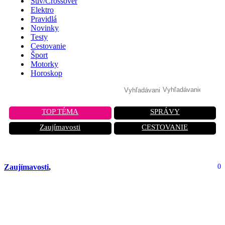
Suv/Crossover
Elektro
Pravidlá
Novinky
Testy
Cestovanie
Šport
Motorky
Horoskop
TOP TÉMA
SPRÁVY
Zaujímavosti
CESTOVANIE
Zaujímavosti
,
0
Viskózna spojka: ako je
skonštruovaná, ako funguje, aké sú
príznaky jej poruchy?