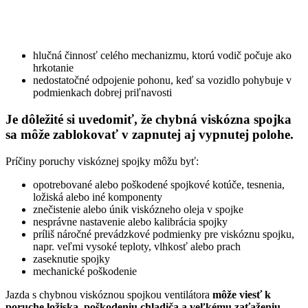
hlučná činnosť celého mechanizmu, ktorú vodič počuje ako
hrkotanie
nedostatočné odpojenie pohonu, keď sa vozidlo pohybuje v
podmienkach dobrej priľnavosti
Je dôležité si uvedomiť, že chybná viskózna spojka
sa môže zablokovať v zapnutej aj vypnutej polohe.
Príčiny poruchy viskóznej spojky môžu byť:
opotrebované alebo poškodené spojkové kotúče, tesnenia,
ložiská alebo iné komponenty
znečistenie alebo únik viskózneho oleja v spojke
nesprávne nastavenie alebo kalibrácia spojky
príliš náročné prevádzkové podmienky pre viskóznu spojku,
napr. veľmi vysoké teploty, vlhkosť alebo prach
zaseknutie spojky
mechanické poškodenie
Jazda s chybnou viskóznou spojkou ventilátora
môže viesť k
poruche ložiska, poškodeniu chladiča a veľkému zaťaženiu