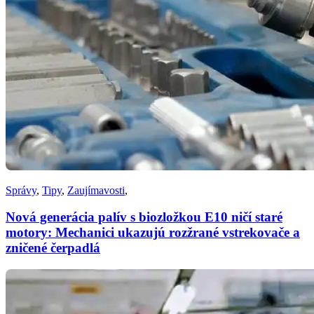
Správy
,
Tipy
,
Zaujímavosti
,
Nová generácia palív s biozložkou E10 ničí staré
motory: Mechanici ukazujú rozžrané vstrekovače a
zničené čerpadlá