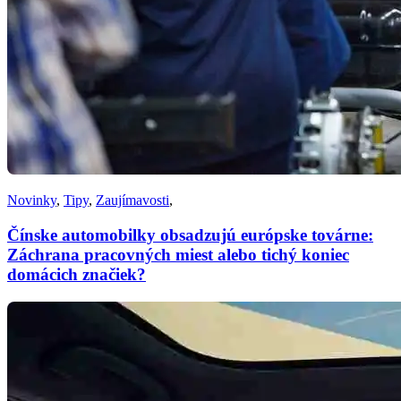
Novinky
,
Tipy
,
Zaujímavosti
,
Čínske automobilky obsadzujú európske továrne:
Záchrana pracovných miest alebo tichý koniec
domácich značiek?