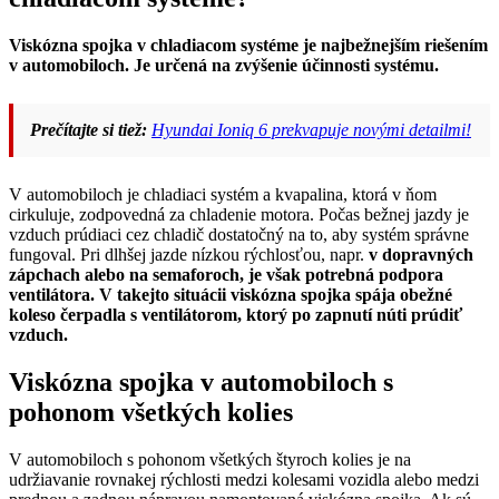
Viskózna spojka v chladiacom systéme je najbežnejším riešením
v automobiloch. Je určená na zvýšenie účinnosti systému.
Prečítajte si tiež:
Hyundai Ioniq 6 prekvapuje novými detailmi!
V automobiloch je chladiaci systém a kvapalina, ktorá v ňom
cirkuluje, zodpovedná za chladenie motora. Počas bežnej jazdy je
vzduch prúdiaci cez chladič dostatočný na to, aby systém správne
fungoval. Pri dlhšej jazde nízkou rýchlosťou, napr.
v dopravných
zápchach alebo na semaforoch, je však potrebná podpora
ventilátora. V takejto situácii viskózna spojka spája obežné
koleso čerpadla s ventilátorom, ktorý po zapnutí núti prúdiť
vzduch.
Viskózna spojka v automobiloch s
pohonom všetkých kolies
V automobiloch s pohonom všetkých štyroch kolies je na
udržiavanie rovnakej rýchlosti medzi kolesami vozidla alebo medzi