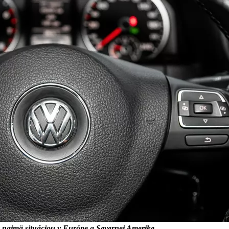
ný najmä situáciou v Európe a Severnej Amerike