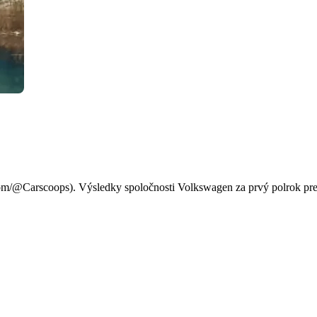
 v prvom polroku klesol o 2
m/@Carscoops). Výsledky spoločnosti Volkswagen za prvý polrok pred