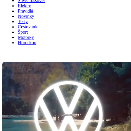
Suv/Crossover
Elektro
Pravidlá
Novinky
Testy
Cestovanie
Šport
Motorky
Horoskop