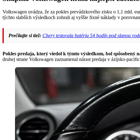
Volkswagen uvádza, že za pokles prevádzkového zisku o 1,1 mld. eur
týchto slabších výsledkoch zohrali aj vyššie fixné náklady v porovn
Prečítajte si tiež:
Chery testovala batériu 54 hodín pod slanou vodo
Pokles predaja, ktorý viedol k týmto výsledkom, bol spôsobený n
druhej strane Volkswagen zaznamenal nárast predaja v ázijsko-pacif