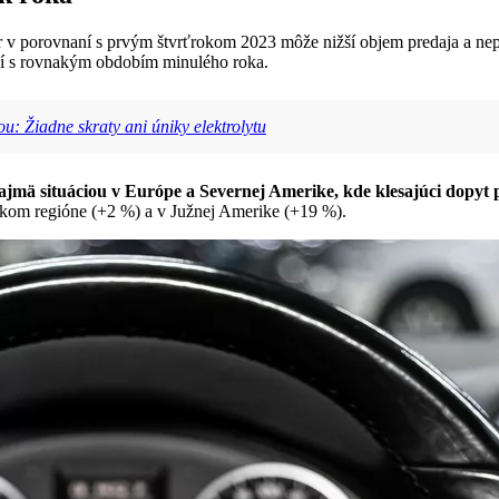
 v porovnaní s prvým štvrťrokom 2023 môže nižší objem predaja a nep
aní s rovnakým obdobím minulého roka.
u: Žiadne skraty ani úniky elektrolytu
ajmä situáciou v Európe a Severnej Amerike, kde klesajúci dopyt p
ickom regióne (+2 %) a v Južnej Amerike (+19 %).