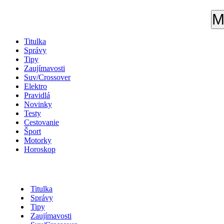
M
Titulka
Správy
Tipy
Zaujímavosti
Suv/Crossover
Elektro
Pravidlá
Novinky
Testy
Cestovanie
Šport
Motorky
Horoskop
Titulka
Správy
Tipy
Zaujímavosti