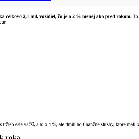
 celkovo 2,1 mil. vozidiel, čo je o 2 % menej ako pred rokom.
To 
eur.
ieb ešte väčší, a to o 4 %, ale tlmili ho finančné služby, ktoré mali ra
k roka