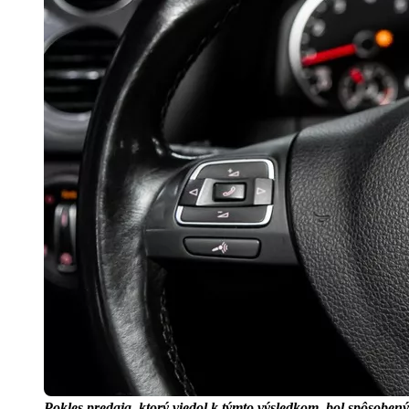
Pokles predaja, ktorý viedol k týmto výsledkom, bol spôsobe