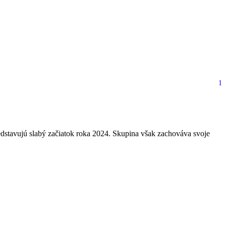
1
0 %
stavujú slabý začiatok roka 2024. Skupina však zachováva svoje