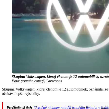
Skupina Volkswagen, ktorej členom je 12 automobiliek, oznámil
Foto: youtube.com/@Carscoops
Skupina Volkswagen, ktorej členom je 12 automobiliek, oznámila, že vý
očakáva lepšie výsledky.
Prečítajte si tiež:
17-ročný chlapec natočil tragédiu lietadla v Indi