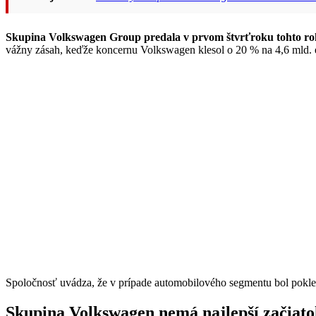
Skupina Volkswagen Group predala v prvom štvrťroku tohto roka
vážny zásah, keďže koncernu Volkswagen klesol o 20 % na 4,6 mld. 
Spoločnosť uvádza, že v prípade automobilového segmentu bol pokles trž
Skupina Volkswagen nemá najlepší začiato