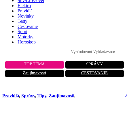
Suv/Crossover
Elektro
Pravidlá
Novinky
Testy
Cestovanie
Šport
Motorky
Horoskop
TOP TÉMA
SPRÁVY
Zaujímavosti
CESTOVANIE
Pravidlá
,
Správy
,
Tipy
,
Zaujímavosti
,
0
Toto ti poisťovňa nikdy nepovie: Máš
nárok na náhradné vozidlo zadarmo