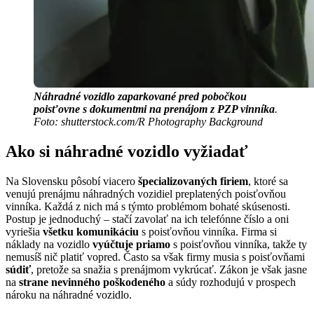
Náhradné vozidlo zaparkované pred pobočkou
poisťovne s dokumentmi na prenájom z PZP vinníka
.
Foto: shutterstock.com/R Photography Background
Ako si náhradné vozidlo vyžiadať
Na Slovensku pôsobí viacero
špecializovaných firiem
, ktoré sa
venujú prenájmu náhradných vozidiel preplatených poisťovňou
vinníka. Každá z nich má s týmto problémom bohaté skúsenosti.
Postup je jednoduchý – stačí zavolať na ich telefónne číslo a oni
vyriešia
všetku komunikáciu
s poisťovňou vinníka. Firma si
náklady na vozidlo
vyúčtuje priamo
s poisťovňou vinníka, takže ty
nemusíš nič platiť vopred. Často sa však firmy musia s poisťovňami
súdiť
, pretože sa snažia s prenájmom vykrúcať. Zákon je však jasne
na
strane nevinného poškodeného
a súdy rozhodujú v prospech
nároku na náhradné vozidlo.