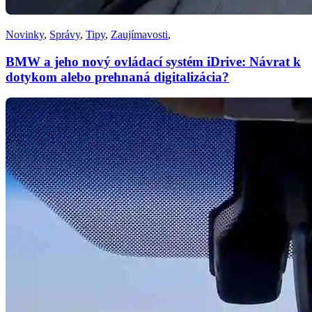
Novinky
,
Správy
,
Tipy
,
Zaujímavosti
,
BMW a jeho nový ovládací systém iDrive: Návrat k
dotykom alebo prehnaná digitalizácia?