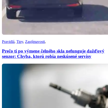
Pravidlá
,
Tipy
,
Zaujímavosti
,
Prečo ti po výmene čelného skla nefunguje dažďový
senzor: Chyba, ktorú robia neskúsené servisy