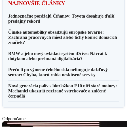
NAJNOVŠIE ČLÁNKY
Jednoznačne porážajú Číňanov: Toyota dosahuje ďalší
predajný rekord
Čínske automobilky obsadzujú európske továrne:
Záchrana pracovných miest alebo tichý koniec domácich
značiek?
BMW a jeho nový ovládací systém iDrive: Návrat k
dotykom alebo prehnaná digitalizácia?
Prečo ti po výmene čelného skla nefunguje dažďový
senzor: Chyba, ktorú robia neskúsené servisy
Nová generácia palív s biozložkou E10 ničí staré motory:
Mechanici ukazujú rozžrané vstrekovače a zničené
čerpadlá
Odporúčame