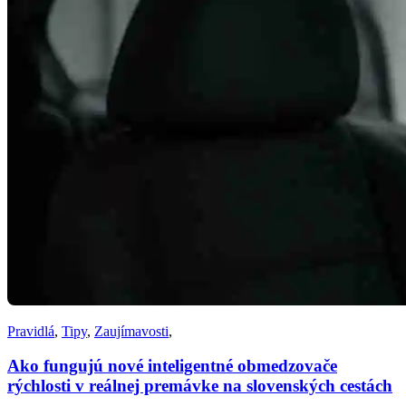
Pravidlá
,
Tipy
,
Zaujímavosti
,
Ako fungujú nové inteligentné obmedzovače
rýchlosti v reálnej premávke na slovenských cestách