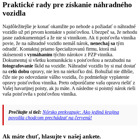
Praktické rady pre získanie náhradného
vozidla
Najdôležitejšie je konať okamžite po nehode a požiadať o náhradné
vozidlo už pri prvom kontakte s poisťovňou. Ubezpeč sa, že nehodu
jasne zadokumentuješ a že nie si vinníkom. Ak ti poisťovňa vinníka
povie, že na náhradné vozidlo nemáš nárok,
nenechaj sa
tým
odradiť. Kontaktuj priamo špecializovanú firmu, ktorá má
skúsenosti s
vymáhaním
týchto nárokov z PZP vinníka.
Dokumentuj si všetku komunikáciu s poisťovňou a nezabudni na
fotografovanie
škôd na vozidle. Náhradné vozidlo by si mal dostať
na
celú dobu
opravy, nie len na niekoľko dní. Bohužial nie dlhšie,
čiže nie po odovzdanie vášho vozidla, čo podmieňuje vyplatenie
opravy poisťovňou vinníka. Preto odporúčame vašu opravu riešiť z
Vašej havarijnej poisty, ak ju máte. A následne si poistný nárok rieši
vaša poisťovňa s poisťovňou vinníka.
Prečítajte si tiež:
Nórsko prekvapuje: Ako jediná krajina
povolila chodcom prechádzať na červenú!
Ak máte chuť, hlasujte v našej ankete.