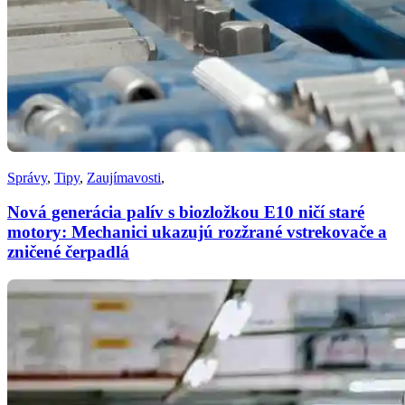
Správy
,
Tipy
,
Zaujímavosti
,
Nová generácia palív s biozložkou E10 ničí staré
motory: Mechanici ukazujú rozžrané vstrekovače a
zničené čerpadlá