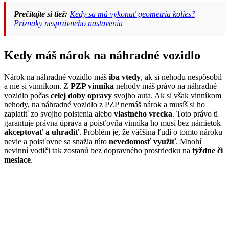
Prečítajte si tiež:
Kedy sa má vykonať geometria kolies?
Príznaky nesprávneho nastavenia
Kedy máš nárok na náhradné vozidlo
Nárok na náhradné vozidlo máš
iba vtedy
, ak si nehodu nespôsobil
a nie si vinníkom. Z
PZP vinníka
nehody máš právo na náhradné
vozidlo počas
celej doby opravy
svojho auta. Ak si však vinníkom
nehody, na náhradné vozidlo z PZP nemáš nárok a musíš si ho
zaplatiť zo svojho poistenia alebo
vlastného vrecka
. Toto právo ti
garantuje právna úprava a poisťovňa vinníka ho musí bez námietok
akceptovať a uhradiť
. Problém je, že väčšina ľudí o tomto nároku
nevie a poisťovne sa snažia túto
nevedomosť využiť
. Mnohí
nevinní vodiči tak zostanú bez dopravného prostriedku na
týždne či
mesiace
.