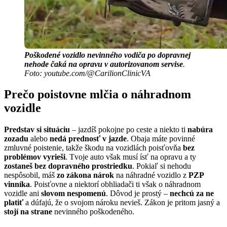
Poškodené vozidlo nevinného vodiča po dopravnej
nehode čaká na opravu v autorizovanom servise
.
Foto: youtube.com/@CarilionClinicVA
Prečo poistovne mlčia o náhradnom
vozidle
Predstav si situáciu
– jazdíš pokojne po ceste a niekto ti
nabúra
zozadu
alebo
nedá prednosť v jazde
. Obaja máte povinné
zmluvné poistenie, takže škodu na vozidlách poisťovňa
bez
problémov vyrieši
. Tvoje auto však musí ísť na opravu a ty
zostaneš bez dopravného prostriedku
. Pokiaľ si nehodu
nespôsobil, máš
zo zákona nárok
na náhradné vozidlo z
PZP
vinníka
. Poisťovne a niektorí obhliadači ti však o náhradnom
vozidle ani
slovom nespomenú
. Dôvod je prostý –
nechcú za ne
platiť
a dúfajú, že o svojom nároku nevieš. Zákon je pritom jasný a
stojí na strane
nevinného poškodeného.