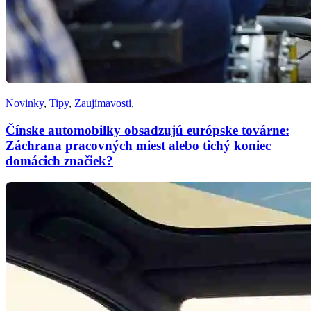
Novinky
,
Tipy
,
Zaujímavosti
,
Čínske automobilky obsadzujú európske továrne:
Záchrana pracovných miest alebo tichý koniec
domácich značiek?