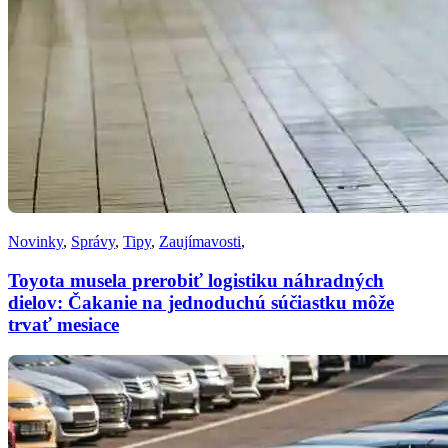
Novinky
,
Správy
,
Tipy
,
Zaujímavosti
,
Toyota musela prerobiť logistiku náhradných
dielov: Čakanie na jednoduchú súčiastku môže
trvať mesiace