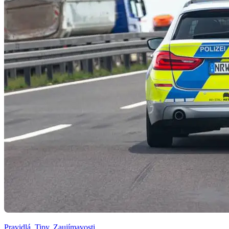
Pravidlá
,
Tipy
,
Zaujímavosti
,