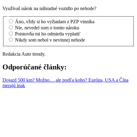
Využívaš nárok na náhradné vozidlo po nehode?
Áno, vždy si ho vyžiadam z PZP vinníka
Nie, nevedel som o tomto nároku
Poistovňa mi ho odmietla vyplatiť
Nikdy som nebol v nevinnej nehode
Redakcia Auto trendy.
Odporúčané články:
Dojazd 500 km? Možno… ale podľa koho? Európa, USA a Čína
merajú inak