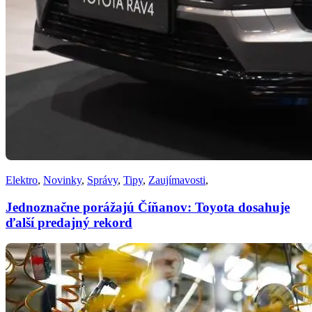
Elektro
,
Novinky
,
Správy
,
Tipy
,
Zaujímavosti
,
Jednoznačne porážajú Číňanov: Toyota dosahuje
ďalší predajný rekord