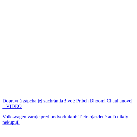
Dopravná zápcha jej zachránila život: Príbeh Bhoomi Chauhanovej
– VIDEO
Volkswagen varuje pred podvodníkmi: Tieto ojazdené autá nikdy
nekupuj!